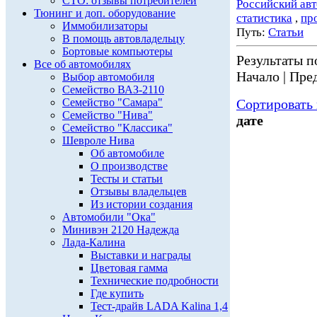
СТО: отзывы потребителей
Российский ав
Тюнинг и доп. оборудование
статистика
,
пр
Иммобилизаторы
Путь:
Статьи
В помощь автовладельцу
Бортовые компьютеры
Результаты по
Все об автомобилях
Начало | Пред
Выбор автомобиля
Семейство ВАЗ-2110
Семейство "Самара"
Сортировать 
Семейство "Нива"
дате
Семейство "Классика"
Шевроле Нива
Об автомобиле
О производстве
Тесты и статьи
Отзывы владельцев
Из истории создания
Автомобили "Ока"
Минивэн 2120 Надежда
Лада-Калина
Выставки и награды
Цветовая гамма
Технические подробности
Где купить
Тест-драйв LADA Kalina 1,4