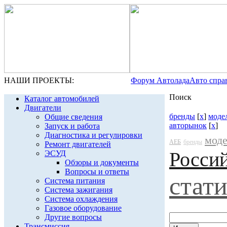
НАШИ ПРОЕКТЫ:
Форум Автолада
Авто спра
Поиск
Каталог автомобилей
Двигатели
бренды
[
x
]
моде
Общие сведения
авторынок
[
x
]
Запуск и работа
Диагностика и регулировки
мод
АЕБ
бренды
Ремонт двигателей
Росси
ЭСУД
Обзоры и документы
Вопросы и ответы
стат
Система питания
Система зажигания
Система охлаждения
Газовое оборудование
Другие вопросы
Трансмиссия