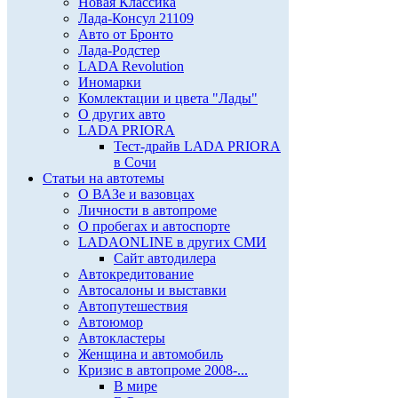
Новая Классика
Лада-Консул 21109
Авто от Бронто
Лада-Родстер
LADA Revolution
Иномарки
Комлектации и цвета "Лады"
О других авто
LADA PRIORA
Тест-драйв LADA PRIORA
в Сочи
Статьи на автотемы
О ВАЗе и вазовцах
Личности в автопроме
О пробегах и автоспорте
LADAONLINE в других СМИ
Сайт автодилера
Автокредитование
Автосалоны и выставки
Автопутешествия
Автоюмор
Автокластеры
Женщина и автомобиль
Кризис в автопроме 2008-...
В мире