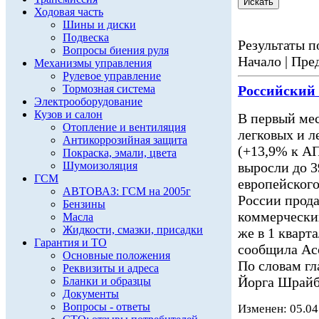
Ходовая часть
Шины и диски
Подвеска
Результаты по
Вопросы биения руля
Начало | Пред
Механизмы управления
Рулевое управление
Тормозная система
Российский
Электрооборудование
Кузов и салон
В первый мес
Отопление и вентиляция
легковых и 
Антикоррозийная защита
(+13,9% к АП
Покраска, эмали, цвета
Шумоизоляция
выросли до 3
ГСМ
европейского
АВТОВАЗ: ГСМ на 2005г
России прода
Бензины
коммерчески
Масла
Жидкости, смазки, присадки
же в 1 кварт
Гарантия и ТО
сообщила Асс
Основные положения
По словам г
Реквизиты и адреса
Йорга Шрайб
Бланки и образцы
Документы
Вопросы - ответы
Изменен: 05.04