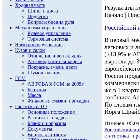
Ходовая часть
Результаты по
Шины и диски
Начало | Пред
Подвеска
Вопросы биения руля
Российский а
Механизмы управления
Рулевое управление
Тормозная система
В первый мес
Электрооборудование
легковых и 
Кузов и салон
(+13,9% к АП
Отопление и вентиляция
выросли до 3
Антикоррозийная защита
Покраска, эмали, цвета
европейского
Шумоизоляция
России прода
ГСМ
коммерчески
АВТОВАЗ: ГСМ на 2005г
же в 1 кварт
Бензины
Масла
сообщила Асс
Жидкости, смазки, присадки
По словам г
Гарантия и ТО
Йорга Шрайб
Основные положения
Реквизиты и адреса
Изменен: 05.04
Бланки и образцы
Документы
Российский ав
Вопросы - ответы
статистика
,
пр