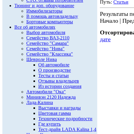
СТО: отзывы потребителей
Путь:
Статьи
Тюнинг и доп. оборудование
Иммобилизаторы
Результаты по
В помощь автовладельцу
Начало | Пред
Бортовые компьютеры
Все об автомобилях
Отсортирова
Выбор автомобиля
Семейство ВАЗ-2110
дате
Семейство "Самара"
Семейство "Нива"
Семейство "Классика"
Шевроле Нива
Об автомобиле
О производстве
Тесты и статьи
Отзывы владельцев
Из истории создания
Автомобили "Ока"
Минивэн 2120 Надежда
Лада-Калина
Выставки и награды
Цветовая гамма
Технические подробности
Где купить
Тест-драйв LADA Kalina 1,4