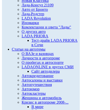
Новая Классика
Лада-Консул 21109
Авто от Бронто
Лада-Родстер
LADA Revolution
Иномарки
Комлектации и цвета "Лады"
О других авто
LADA PRIORA
Тест-драйв LADA PRIORA
в Сочи
Статьи на автотемы
О ВАЗе и вазовцах
Личности в автопроме
О пробегах и автоспорте
LADAONLINE в других СМИ
Сайт автодилера
Автокредитование
Автосалоны и выставки
Автопутешествия
Автоюмор
Автокластеры
Женщина и автомобиль
Кризис в автопроме 2008-...
В мире