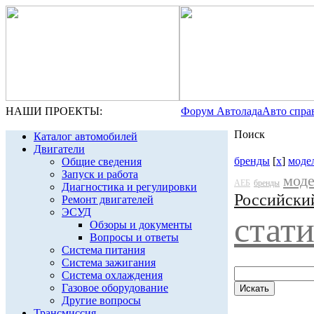
НАШИ ПРОЕКТЫ:
Форум Автолада
Авто спра
Поиск
Каталог автомобилей
Двигатели
бренды
[
x
]
моде
Общие сведения
Запуск и работа
мод
АЕБ
бренды
Диагностика и регулировки
Российски
Ремонт двигателей
ЭСУД
стат
Обзоры и документы
Вопросы и ответы
Система питания
Система зажигания
Система охлаждения
Газовое оборудование
Другие вопросы
Трансмиссия