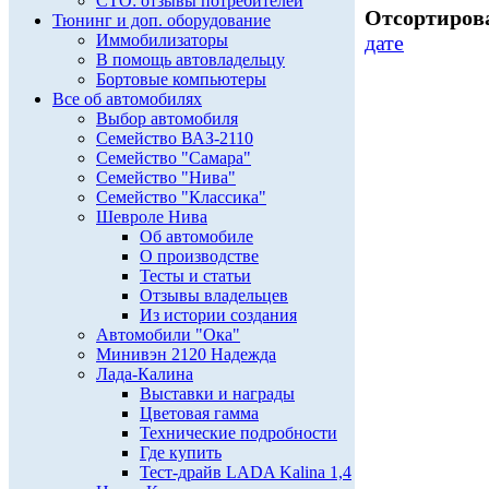
СТО: отзывы потребителей
Отсортирова
Тюнинг и доп. оборудование
Иммобилизаторы
дате
В помощь автовладельцу
Бортовые компьютеры
Все об автомобилях
Выбор автомобиля
Семейство ВАЗ-2110
Семейство "Самара"
Семейство "Нива"
Семейство "Классика"
Шевроле Нива
Об автомобиле
О производстве
Тесты и статьи
Отзывы владельцев
Из истории создания
Автомобили "Ока"
Минивэн 2120 Надежда
Лада-Калина
Выставки и награды
Цветовая гамма
Технические подробности
Где купить
Тест-драйв LADA Kalina 1,4