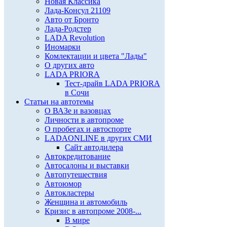
Новая Классика
Лада-Консул 21109
Авто от Бронто
Лада-Родстер
LADA Revolution
Иномарки
Комлектации и цвета "Лады"
О других авто
LADA PRIORA
Тест-драйв LADA PRIORA
в Сочи
Статьи на автотемы
О ВАЗе и вазовцах
Личности в автопроме
О пробегах и автоспорте
LADAONLINE в других СМИ
Сайт автодилера
Автокредитование
Автосалоны и выставки
Автопутешествия
Автоюмор
Автокластеры
Женщина и автомобиль
Кризис в автопроме 2008-...
В мире