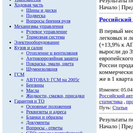
Результаты по
Ходовая часть
Начало | Пред
Шины и диски
Подвеска
Российский
Вопросы биения руля
Механизмы управления
В первый мес
Рулевое управление
Тормозная система
легковых и 
Электрооборудование
(+13,9% к АП
Кузов и салон
выросли до 3
Отопление и вентиляция
европейского
Антикоррозийная защита
Покраска, эмали, цвета
России прода
Шумоизоляция
коммерчески
ГСМ
же в 1 кварт
АВТОВАЗ: ГСМ на 2005г
Бензины
Изменен: 05.04
Масла
Российский ав
Жидкости, смазки, присадки
Гарантия и ТО
статистика
,
пр
Основные положения
Путь:
Статьи
Реквизиты и адреса
Бланки и образцы
Результаты по
Документы
Начало | Пред
Вопросы - ответы