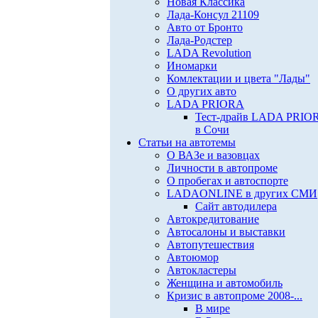
Новая Классика
Лада-Консул 21109
Авто от Бронто
Лада-Родстер
LADA Revolution
Иномарки
Комлектации и цвета "Лады"
О других авто
LADA PRIORA
Тест-драйв LADA PRIO
в Сочи
Статьи на автотемы
О ВАЗе и вазовцах
Личности в автопроме
О пробегах и автоспорте
LADAONLINE в других СМИ
Сайт автодилера
Автокредитование
Автосалоны и выставки
Автопутешествия
Автоюмор
Автокластеры
Женщина и автомобиль
Кризис в автопроме 2008-...
В мире