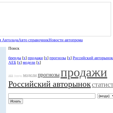
 Автолада
Авто справочник
Новости автопрома
Поиск
бренды
[
x
]
продажи
[
x
]
прогнозы
[
x
]
Российский авторынок
АЕБ
[
x
]
модели
[
x
]
продажи
прогнозы
модели
АЕБ
бренды
Российский авторынок
статис