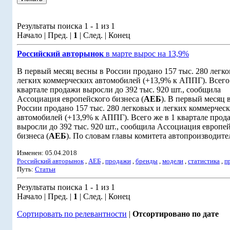
Результаты поиска 1 - 1 из 1
Начало | Пред. |
1
| След. | Конец
Российский авторынок
в марте вырос на 13,9%
В первый месяц весны в России продано 157 тыс. 280 легк
легких коммерческих автомобилей (+13,9% к АППГ). Всего 
квартале продажи выросли до 392 тыс. 920 шт., сообщила
Ассоциация европейского бизнеса (
АЕБ
). В первый месяц 
России продано 157 тыс. 280 легковых и легких коммерчес
автомобилей (+13,9% к АППГ). Всего же в 1 квартале прод
выросли до 392 тыс. 920 шт., сообщила Ассоциация европе
бизнеса (
АЕБ
). По словам главы комитета автопроизводител
Изменен: 05.04.2018
Российский авторынок
,
АЕБ
,
продажи
,
бренды
,
модели
,
статистика
,
п
Путь:
Статьи
Результаты поиска 1 - 1 из 1
Начало | Пред. |
1
| След. | Конец
Сортировать по релевантности
|
Отсортировано по дате