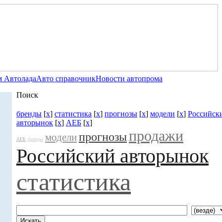
 Автолада
Авто справочник
Новости автопрома
Поиск
бренды
[
x
]
статистика
[
x
]
прогнозы
[
x
]
модели
[
x
]
Российск
авторынок
[
x
]
АЕБ
[
x
]
продажи
прогнозы
модели
АЕБ
бренды
Российский авторынок
статистика