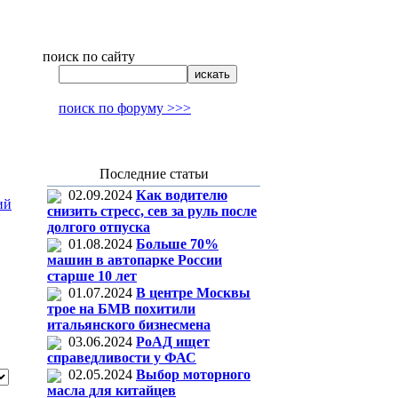
поиск по сайту
поиск по форуму >>>
Последние статьи
02.09.2024
Как водителю
ий
снизить стресс, сев за руль после
долгого отпуска
01.08.2024
Больше 70%
машин в автопарке России
старше 10 лет
01.07.2024
В центре Москвы
трое на БМВ похитили
итальянского бизнесмена
03.06.2024
РоАД ищет
справедливости у ФАС
02.05.2024
Выбор моторного
масла для китайцев