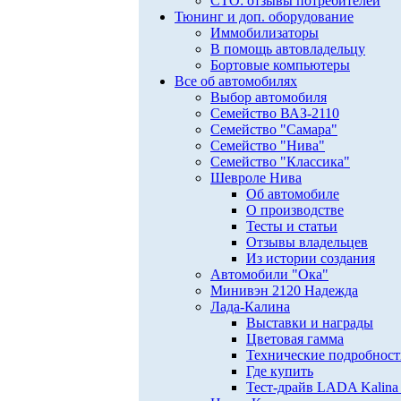
СТО: отзывы потребителей
Тюнинг и доп. оборудование
Иммобилизаторы
В помощь автовладельцу
Бортовые компьютеры
Все об автомобилях
Выбор автомобиля
Семейство ВАЗ-2110
Семейство "Самара"
Семейство "Нива"
Семейство "Классика"
Шевроле Нива
Об автомобиле
О производстве
Тесты и статьи
Отзывы владельцев
Из истории создания
Автомобили "Ока"
Минивэн 2120 Надежда
Лада-Калина
Выставки и награды
Цветовая гамма
Технические подробнос
Где купить
Тест-драйв LADA Kalina 