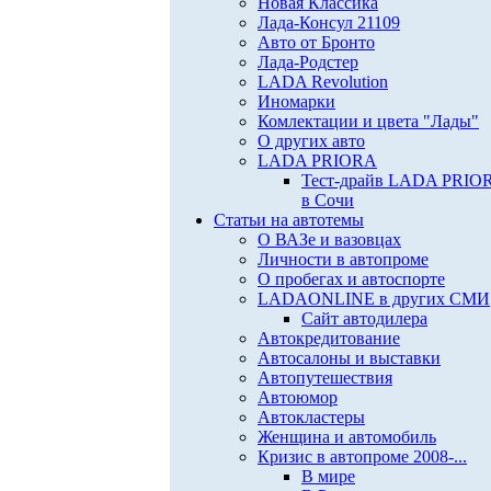
Новая Классика
Лада-Консул 21109
Авто от Бронто
Лада-Родстер
LADA Revolution
Иномарки
Комлектации и цвета "Лады"
О других авто
LADA PRIORA
Тест-драйв LADA PRIO
в Сочи
Статьи на автотемы
О ВАЗе и вазовцах
Личности в автопроме
О пробегах и автоспорте
LADAONLINE в других СМИ
Сайт автодилера
Автокредитование
Автосалоны и выставки
Автопутешествия
Автоюмор
Автокластеры
Женщина и автомобиль
Кризис в автопроме 2008-...
В мире