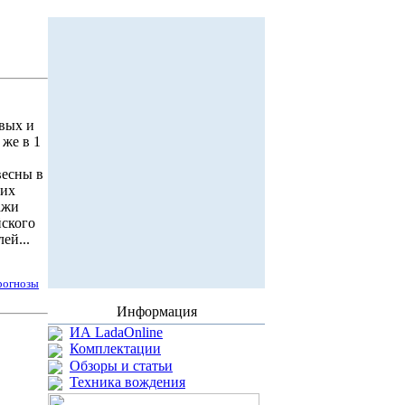
овых и
же в 1
весны в
ких
ажи
йского
ей...
рогнозы
Информация
ИА LadaOnline
Комплектации
Обзоры и статьи
Техника вождения