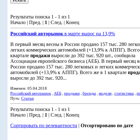
Результаты поиска 1 - 1 из 1
Начало | Пред. |
1
| След. | Конец
Российский авторынок
в марте вырос на 13,9%
В первый месяц весны в России продано 157 тыс. 280 легк
легких коммерческих автомобилей (+13,9% к АППГ). Всего 
квартале
продажи
выросли до 392 тыс. 920 шт., сообщила
Ассоциация европейского бизнеса (АЕБ). В первый месяц в
России продано 157 тыс. 280 легковых и легких коммерчес
автомобилей (+13,9% к АППГ). Всего же в 1 квартале
прод
выросли до 392 тыс. 920...
Изменен: 05.04.2018
Российский авторынок
,
АЕБ
,
продажи
,
бренды
,
модели
,
статистика
,
п
Путь:
Статьи
Результаты поиска 1 - 1 из 1
Начало | Пред. |
1
| След. | Конец
Сортировать по релевантности
|
Отсортировано по дате