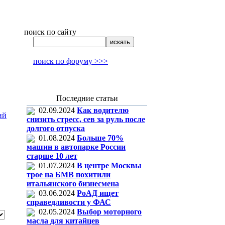
поиск по сайту
поиск по форуму >>>
Последние статьи
02.09.2024
Как водителю
ий
снизить стресс, сев за руль после
долгого отпуска
01.08.2024
Больше 70%
машин в автопарке России
старше 10 лет
01.07.2024
В центре Москвы
трое на БМВ похитили
итальянского бизнесмена
03.06.2024
РоАД ищет
справедливости у ФАС
02.05.2024
Выбор моторного
масла для китайцев