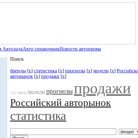
 Автолада
Авто справочник
Новости автопрома
Поиск
бренды
[
x
]
статистика
[
x
]
прогнозы
[
x
]
модели
[
x
]
Российск
авторынок
[
x
]
продажи
[
x
]
продажи
прогнозы
модели
АЕБ
бренды
Российский авторынок
статистика