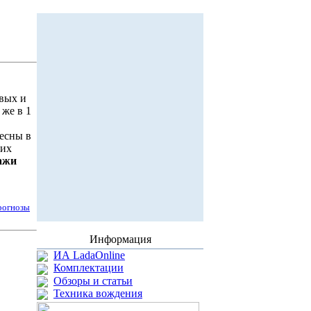
овых и
же в 1
есны в
ких
ажи
рогнозы
Информация
ИА LadaOnline
Комплектации
Обзоры и статьи
Техника вождения