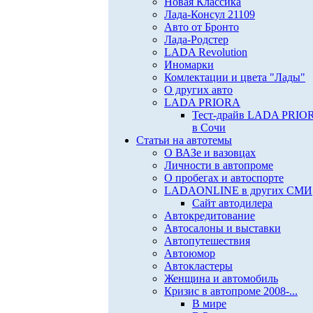
Новая Классика
Лада-Консул 21109
Авто от Бронто
Лада-Родстер
LADA Revolution
Иномарки
Комлектации и цвета "Лады"
О других авто
LADA PRIORA
Тест-драйв LADA PRIO
в Сочи
Статьи на автотемы
О ВАЗе и вазовцах
Личности в автопроме
О пробегах и автоспорте
LADAONLINE в других СМИ
Сайт автодилера
Автокредитование
Автосалоны и выставки
Автопутешествия
Автоюмор
Автокластеры
Женщина и автомобиль
Кризис в автопроме 2008-...
В мире