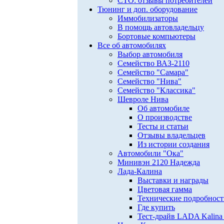
СТО: отзывы потребителей
Тюнинг и доп. оборудование
Иммобилизаторы
В помощь автовладельцу
Бортовые компьютеры
Все об автомобилях
Выбор автомобиля
Семейство ВАЗ-2110
Семейство "Самара"
Семейство "Нива"
Семейство "Классика"
Шевроле Нива
Об автомобиле
О производстве
Тесты и статьи
Отзывы владельцев
Из истории создания
Автомобили "Ока"
Минивэн 2120 Надежда
Лада-Калина
Выставки и награды
Цветовая гамма
Технические подробнос
Где купить
Тест-драйв LADA Kalina 