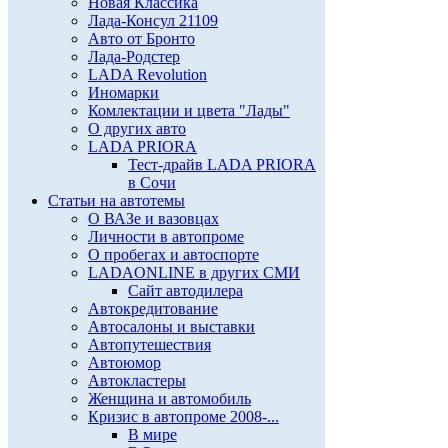
Новая Классика
Лада-Консул 21109
Авто от Бронто
Лада-Родстер
LADA Revolution
Иномарки
Комлектации и цвета "Лады"
О других авто
LADA PRIORA
Тест-драйв LADA PRIORA
в Сочи
Статьи на автотемы
О ВАЗе и вазовцах
Личности в автопроме
О пробегах и автоспорте
LADAONLINE в других СМИ
Сайт автодилера
Автокредитование
Автосалоны и выставки
Автопутешествия
Автоюмор
Автокластеры
Женщина и автомобиль
Кризис в автопроме 2008-...
В мире