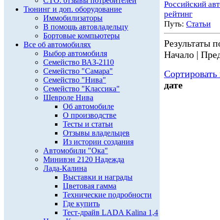
СТО: отзывы потребителей
Российский ав
Тюнинг и доп. оборудование
рейтинг
Иммобилизаторы
Путь:
Статьи
В помощь автовладельцу
Бортовые компьютеры
Результаты по
Все об автомобилях
Выбор автомобиля
Начало | Пред
Семейство ВАЗ-2110
Семейство "Самара"
Сортировать 
Семейство "Нива"
дате
Семейство "Классика"
Шевроле Нива
Об автомобиле
О производстве
Тесты и статьи
Отзывы владельцев
Из истории создания
Автомобили "Ока"
Минивэн 2120 Надежда
Лада-Калина
Выставки и награды
Цветовая гамма
Технические подробности
Где купить
Тест-драйв LADA Kalina 1,4