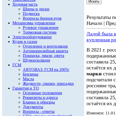
Ходовая часть
Шины и диски
Подвеска
Результаты по
Вопросы биения руля
Начало | Пред
Механизмы управления
Рулевое управление
Тормозная система
Ладой была 
Электрооборудование
купленная р
Кузов и салон
Отопление и вентиляция
В 2021 г. ро
Антикоррозийная защита
подержанные
Покраска, эмали, цвета
Шумоизоляция
составила 25
ГСМ
остаётся их 
АВТОВАЗ: ГСМ на 2005г
марки
стоил
Бензины
Масла
подсчитали с
Жидкости, смазки, присадки
россияне тр
Гарантия и ТО
подержанные
Основные положения
составила 25
Реквизиты и адреса
Бланки и образцы
остаётся их д
Документы
Вопросы - ответы
Изменен: 11.01