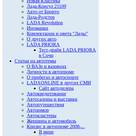
Новая Классика
Лада-Консул 21109
Авто от Бронто
Лада-Родстер
LADA Revolution
Иномарки
Комлектации и цвета "Лады"
О других авто
LADA PRIORA
Тест-драйв LADA PRIORA
в Сочи
Статьи на автотемы
О ВАЗе и вазовцах
Личности в автопроме
О пробегах и автоспорте
LADAONLINE в других СМИ
Сайт автодилера
Автокредитование
Автосалоны и выставки
Автопутешествия
Автоюмор
Автокластеры
Женщина и автомобиль
Кризис в автопроме 2008-...
В мире