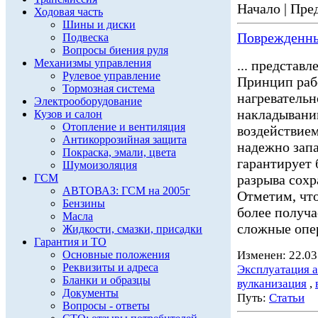
Начало | Пред
Ходовая часть
Шины и диски
Поврежденн
Подвеска
Вопросы биения руля
Механизмы управления
... представ
Рулевое управление
Принцип раб
Тормозная система
нагреватель
Электрооборудование
накладывани
Кузов и салон
Отопление и вентиляция
воздействием
Антикоррозийная защита
надежно запаи
Покраска, эмали, цвета
гарантирует 
Шумоизоляция
ГСМ
разрыва сохр
АВТОВАЗ: ГСМ на 2005г
Отметим, чт
Бензины
более получа
Масла
сложные опер
Жидкости, смазки, присадки
Гарантия и ТО
Основные положения
Изменен: 22.03
Реквизиты и адреса
Эксплуатация 
Бланки и образцы
вулканизация
,
Документы
Путь:
Статьи
Вопросы - ответы