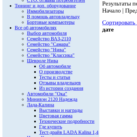
СТО: отзывы потребителей
Результаты по
Тюнинг и доп. оборудование
Начало | Пред
Иммобилизаторы
В помощь автовладельцу
Сортировать 
Бортовые компьютеры
Все об автомобилях
дате
Выбор автомобиля
Семейство ВАЗ-2110
Семейство "Самара"
Семейство "Нива"
Семейство "Классика"
Шевроле Нива
Об автомобиле
О производстве
Тесты и статьи
Отзывы владельцев
Из истории создания
Автомобили "Ока"
Минивэн 2120 Надежда
Лада-Калина
Выставки и награды
Цветовая гамма
Технические подробности
Где купить
Тест-драйв LADA Kalina 1,4