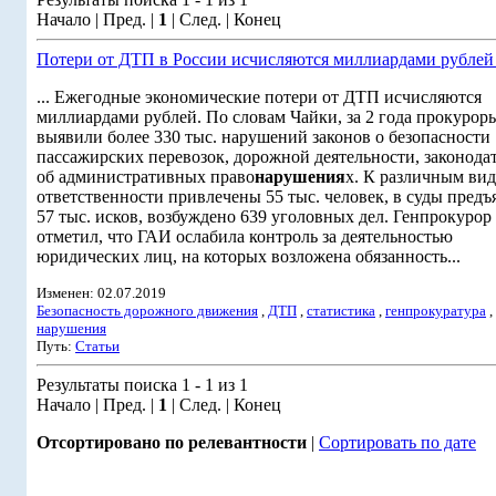
Начало | Пред. |
1
| След. | Конец
Потери от ДТП в России исчисляются миллиардами рублей 
... Ежегодные экономические потери от ДТП исчисляются
миллиардами рублей. По словам Чайки, за 2 года прокурор
выявили более 330 тыс. нарушений законов о безопасности
пассажирских перевозок, дорожной деятельности, законода
об административных право
нарушения
х. К различным ви
ответственности привлечены 55 тыс. человек, в суды предъ
57 тыс. исков, возбуждено 639 уголовных дел. Генпрокурор
отметил, что ГАИ ослабила контроль за деятельностью
юридических лиц, на которых возложена обязанность...
Изменен: 02.07.2019
Безопасность дорожного движения
,
ДТП
,
статистика
,
генпрокуратура
,
нарушения
Путь:
Статьи
Результаты поиска 1 - 1 из 1
Начало | Пред. |
1
| След. | Конец
Отсортировано по релевантности
|
Сортировать по дате