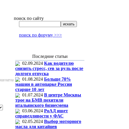
поиск по сайту
поиск по форуму >>>
Последние статьи
02.09.2024
Как водителю
снизить стресс, сев за руль после
долгого отпуска
01.08.2024
Больше 70%
прокуратура
машин в автопарке России
старше 10 лет
01.07.2024
В центре Москвы
трое на БМВ похитили
итальянского бизнесмена
03.06.2024
РоАД ищет
справедливости у ФАС
02.05.2024
Выбор моторного
масла для китайцев