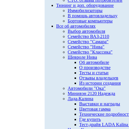
СТО: отзывы потребителей
Тюнинг и доп. оборудование
Иммобилизаторы
В помощь автовладельцу
Бортовые компьютеры
Все об автомобилях
Выбор автомобиля
Семейство ВАЗ-2110
Семейство "Самара"
Семейство "Нива"
Семейство "Классика"
Шевроле Нива
Об автомобиле
О производстве
Тесты и статьи
Отзывы владельцев
Из истории создания
Автомобили "Ока"
Минивэн 2120 Надежда
Лада-Калина
Выставки и награды
Цветовая гамма
Технические подробнос
Где купить
Тест-драйв LADA Kalina 