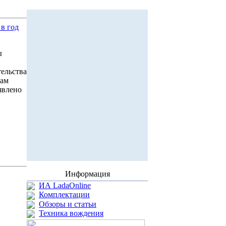
в год
ы
тельства
дам
явлено
Информация
ИА LadaOnline
Комплектации
Обзоры и статьи
Техника вождения