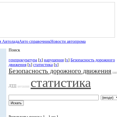
 Автолада
Авто справочник
Новости автопрома
Поиск
генпрокуратура
[
x
]
нарушения
[
x
]
Безопасность дорожного
движения
[
x
]
статистика
[
x
]
Безопасность дорожного движения
ген
статистика
ДТП
нарушения
Результаты поиска 1 - 1 из 1