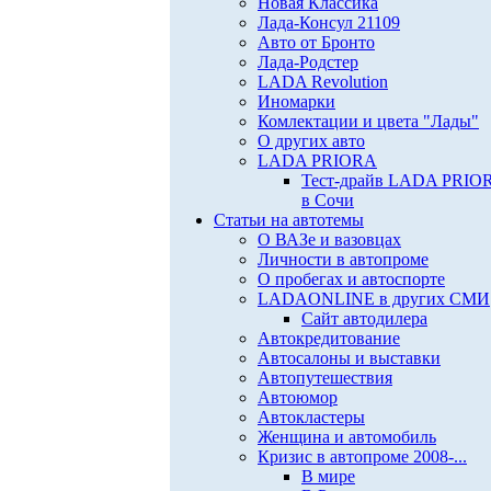
Новая Классика
Лада-Консул 21109
Авто от Бронто
Лада-Родстер
LADA Revolution
Иномарки
Комлектации и цвета "Лады"
О других авто
LADA PRIORA
Тест-драйв LADA PRIO
в Сочи
Статьи на автотемы
О ВАЗе и вазовцах
Личности в автопроме
О пробегах и автоспорте
LADAONLINE в других СМИ
Сайт автодилера
Автокредитование
Автосалоны и выставки
Автопутешествия
Автоюмор
Автокластеры
Женщина и автомобиль
Кризис в автопроме 2008-...
В мире