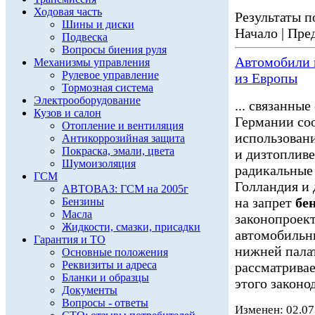
Ходовая часть
Результаты по
Шины и диски
Начало | Пред
Подвеска
Вопросы биения руля
Автомобили
Механизмы управления
Рулевое управление
из Европы
Тормозная система
Электрооборудование
... связанны
Кузов и салон
Германии соо
Отопление и вентиляция
использован
Антикоррозийная защита
Покраска, эмали, цвета
и дизтопливе
Шумоизоляция
радикальные
ГСМ
Голландия и 
АВТОВАЗ: ГСМ на 2005г
на запрет
бе
Бензины
Масла
законопроек
Жидкости, смазки, присадки
автомобиль
Гарантия и ТО
нижней палат
Основные положения
Реквизиты и адреса
рассматривае
Бланки и образцы
этого законод
Документы
Вопросы - ответы
Изменен: 02.07