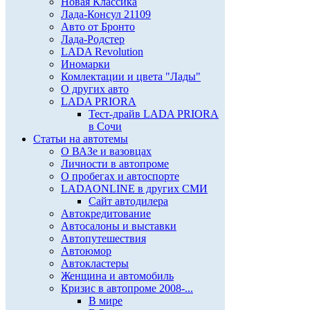
Новая Классика
Лада-Консул 21109
Авто от Бронто
Лада-Родстер
LADA Revolution
Иномарки
Комлектации и цвета "Лады"
О других авто
LADA PRIORA
Тест-драйв LADA PRIORA
в Сочи
Статьи на автотемы
О ВАЗе и вазовцах
Личности в автопроме
О пробегах и автоспорте
LADAONLINE в других СМИ
Сайт автодилера
Автокредитование
Автосалоны и выставки
Автопутешествия
Автоюмор
Автокластеры
Женщина и автомобиль
Кризис в автопроме 2008-...
В мире