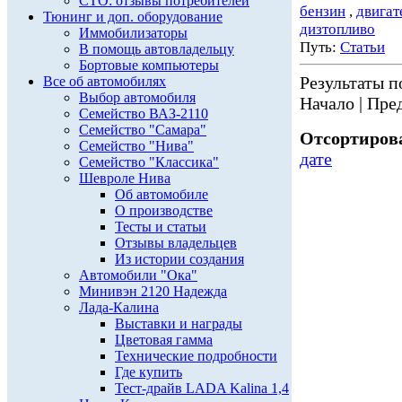
СТО: отзывы потребителей
бензин
,
двигат
Тюнинг и доп. оборудование
дизтопливо
Иммобилизаторы
Путь:
Статьи
В помощь автовладельцу
Бортовые компьютеры
Результаты по
Все об автомобилях
Выбор автомобиля
Начало | Пред
Семейство ВАЗ-2110
Семейство "Самара"
Отсортирова
Семейство "Нива"
дате
Семейство "Классика"
Шевроле Нива
Об автомобиле
О производстве
Тесты и статьи
Отзывы владельцев
Из истории создания
Автомобили "Ока"
Минивэн 2120 Надежда
Лада-Калина
Выставки и награды
Цветовая гамма
Технические подробности
Где купить
Тест-драйв LADA Kalina 1,4