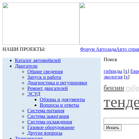
НАШИ ПРОЕКТЫ:
Форум Автолада
Авто спра
Поиск
Каталог автомобилей
Двигатели
гибриды
[
x
]
Евр
Общие сведения
экология
[
x
]
Запуск и работа
Диагностика и регулировки
бензин
гиб
Ремонт двигателей
ЭСУД
тенд
Обзоры и документы
Вопросы и ответы
Система питания
Система зажигания
Система охлаждения
Газовое оборудование
Другие вопросы
Трансмиссия