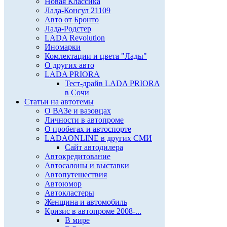
Новая Классика
Лада-Консул 21109
Авто от Бронто
Лада-Родстер
LADA Revolution
Иномарки
Комлектации и цвета "Лады"
О других авто
LADA PRIORA
Тест-драйв LADA PRIORA
в Сочи
Статьи на автотемы
О ВАЗе и вазовцах
Личности в автопроме
О пробегах и автоспорте
LADAONLINE в других СМИ
Сайт автодилера
Автокредитование
Автосалоны и выставки
Автопутешествия
Автоюмор
Автокластеры
Женщина и автомобиль
Кризис в автопроме 2008-...
В мире