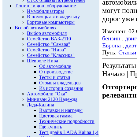
СТО: отзывы потребителей
автомобили
Тюнинг и доп. оборудование
могут полн
Иммобилизаторы
В помощь автовладельцу
дорог уже в
Бортовые компьютеры
Все об автомобилях
Изменен: 02.
Выбор автомобиля
бензин
,
двиг
Семейство ВАЗ-2110
Семейство "Самара"
Европа
,
диз
Семейство "Нива"
Путь:
Статьи
Семейство "Классика"
Шевроле Нива
Результаты 
Об автомобиле
О производстве
Начало | П
Тесты и статьи
Отзывы владельцев
Отсортиро
Из истории создания
Автомобили "Ока"
релевантн
Минивэн 2120 Надежда
Лада-Калина
Выставки и награды
Цветовая гамма
Технические подробности
Где купить
Тест-драйв LADA Kalina 1,4