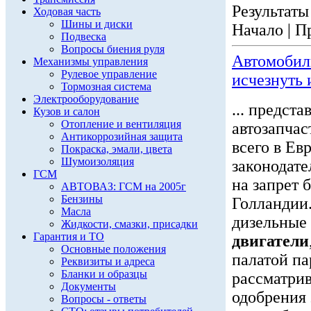
Результаты 
Ходовая часть
Шины и диски
Начало | П
Подвеска
Вопросы биения руля
Автомобили
Механизмы управления
Рулевое управление
исчезнуть 
Тормозная система
Электрооборудование
... предст
Кузов и салон
Отопление и вентиляция
автозапчас
Антикоррозийная защита
всего в Ев
Покраска, эмали, цвета
Шумоизоляция
законодат
ГСМ
на запрет 
АВТОВАЗ: ГСМ на 2005г
Бензины
Голландии
Масла
дизельные
Жидкости, смазки, присадки
Гарантия и ТО
двигатели
Основные положения
палатой па
Реквизиты и адреса
Бланки и образцы
рассматрив
Документы
одобрения 
Вопросы - ответы