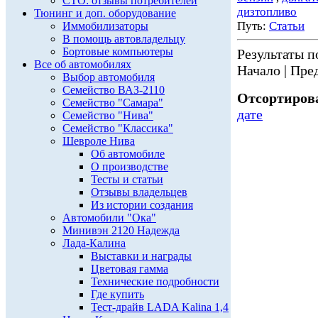
СТО: отзывы потребителей
дизтопливо
Тюнинг и доп. оборудование
Путь:
Статьи
Иммобилизаторы
В помощь автовладельцу
Бортовые компьютеры
Результаты по
Все об автомобилях
Начало | Пред
Выбор автомобиля
Семейство ВАЗ-2110
Отсортирова
Семейство "Самара"
дате
Семейство "Нива"
Семейство "Классика"
Шевроле Нива
Об автомобиле
О производстве
Тесты и статьи
Отзывы владельцев
Из истории создания
Автомобили "Ока"
Минивэн 2120 Надежда
Лада-Калина
Выставки и награды
Цветовая гамма
Технические подробности
Где купить
Тест-драйв LADA Kalina 1,4