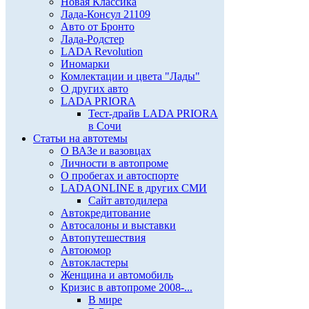
Новая Классика
Лада-Консул 21109
Авто от Бронто
Лада-Родстер
LADA Revolution
Иномарки
Комлектации и цвета "Лады"
О других авто
LADA PRIORA
Тест-драйв LADA PRIORA
в Сочи
Статьи на автотемы
О ВАЗе и вазовцах
Личности в автопроме
О пробегах и автоспорте
LADAONLINE в других СМИ
Сайт автодилера
Автокредитование
Автосалоны и выставки
Автопутешествия
Автоюмор
Автокластеры
Женщина и автомобиль
Кризис в автопроме 2008-...
В мире