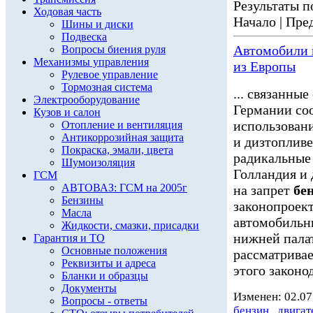
Результаты по
Ходовая часть
Начало | Пред
Шины и диски
Подвеска
Автомобили
Вопросы биения руля
Механизмы управления
из Европы
Рулевое управление
Тормозная система
... связанны
Электрооборудование
Германии соо
Кузов и салон
использован
Отопление и вентиляция
Антикоррозийная защита
и дизтопливе
Покраска, эмали, цвета
радикальные
Шумоизоляция
Голландия и 
ГСМ
АВТОВАЗ: ГСМ на 2005г
на запрет
бе
Бензины
законопроек
Масла
автомобиль
Жидкости, смазки, присадки
нижней палат
Гарантия и ТО
Основные положения
рассматривае
Реквизиты и адреса
этого законод
Бланки и образцы
Документы
Изменен: 02.07
Вопросы - ответы
бензин
,
двигат