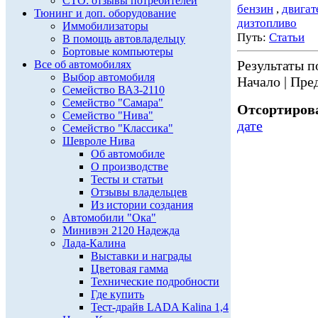
СТО: отзывы потребителей
бензин
,
двигат
Тюнинг и доп. оборудование
дизтопливо
Иммобилизаторы
Путь:
Статьи
В помощь автовладельцу
Бортовые компьютеры
Результаты по
Все об автомобилях
Выбор автомобиля
Начало | Пред
Семейство ВАЗ-2110
Семейство "Самара"
Отсортирова
Семейство "Нива"
дате
Семейство "Классика"
Шевроле Нива
Об автомобиле
О производстве
Тесты и статьи
Отзывы владельцев
Из истории создания
Автомобили "Ока"
Минивэн 2120 Надежда
Лада-Калина
Выставки и награды
Цветовая гамма
Технические подробности
Где купить
Тест-драйв LADA Kalina 1,4