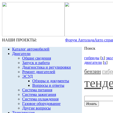
НАШИ ПРОЕКТЫ:
Форум Автолада
Авто спра
Поиск
Каталог автомобилей
Двигатели
гибриды
[
x
]
эко
Общие сведения
двигатели
[
x
]
Запуск и работа
Диагностика и регулировки
бензин
гиб
Ремонт двигателей
ЭСУД
тенд
Обзоры и документы
Вопросы и ответы
Система питания
Система зажигания
Система охлаждения
Газовое оборудование
Другие вопросы
Трансмиссия