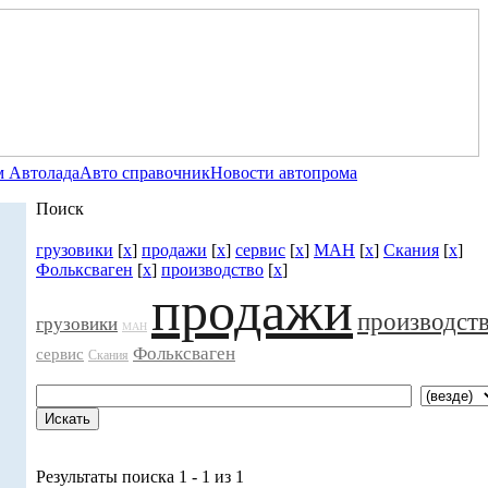
 Автолада
Авто справочник
Новости автопрома
Поиск
грузовики
[
x
]
продажи
[
x
]
сервис
[
x
]
МАН
[
x
]
Скания
[
x
]
Фольксваген
[
x
]
производство
[
x
]
продажи
производст
грузовики
МАН
Фольксваген
сервис
Скания
Результаты поиска 1 - 1 из 1