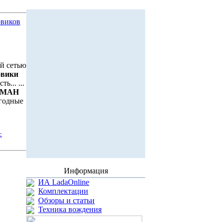
овиков
ой сетью
овики
ь... ...
МАН
ыгодные
с
Информация
ИА LadaOnline
Комплектации
Обзоры и статьи
Техника вождения