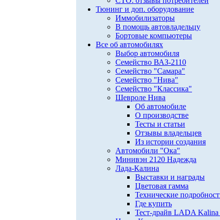
СТО: отзывы потребителей
Тюнинг и доп. оборудование
Иммобилизаторы
В помощь автовладельцу
Бортовые компьютеры
Все об автомобилях
Выбор автомобиля
Семейство ВАЗ-2110
Семейство "Самара"
Семейство "Нива"
Семейство "Классика"
Шевроле Нива
Об автомобиле
О производстве
Тесты и статьи
Отзывы владельцев
Из истории создания
Автомобили "Ока"
Минивэн 2120 Надежда
Лада-Калина
Выставки и награды
Цветовая гамма
Технические подробнос
Где купить
Тест-драйв LADA Kalina 