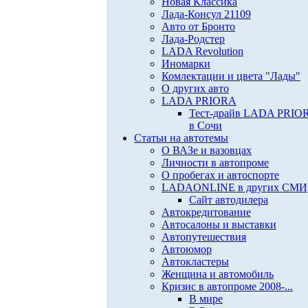
Новая Классика
Лада-Консул 21109
Авто от Бронто
Лада-Родстер
LADA Revolution
Иномарки
Комлектации и цвета "Лады"
О других авто
LADA PRIORA
Тест-драйв LADA PRIO
в Сочи
Статьи на автотемы
О ВАЗе и вазовцах
Личности в автопроме
О пробегах и автоспорте
LADAONLINE в других СМИ
Сайт автодилера
Автокредитование
Автосалоны и выставки
Автопутешествия
Автоюмор
Автокластеры
Женщина и автомобиль
Кризис в автопроме 2008-...
В мире