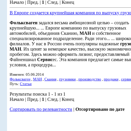
Начало | Пред. |
1
| След. | Конец
В Европе создается крупнейшая компания по выпуску груз
Фольксваген
задался весьма амбициозной целью – создать
крупнейшую... ... Европе компанию по выпуску грузовых
автомобилей, объединив Сканию,
МАН
и собственное
специализированное подразделение. Ради этого... ... широк
филиалов. У нас в России очень популярны надежные
груз
МАН
. Их ценят за немецкое качество, высокую экономичност
пробегом. Здесь можно оформить лизинг, предоставляемый
Файненшиал
Сервис
ес. Эта компания предлагает самые в
условия, а процедура...
Изменен: 05.06.2014
Фольксваген
,
МАН
,
Скания
,
грузовики
,
производство
,
продажи
,
серви
Путь:
Статьи
Результаты поиска 1 - 1 из 1
Начало | Пред. |
1
| След. | Конец
Сортировать по релевантности
|
Отсортировано по дате