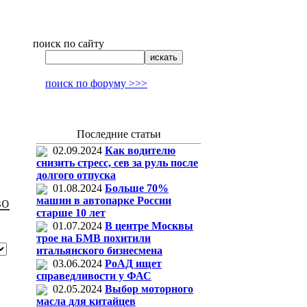
поиск по сайту
поиск по форуму >>>
Последние статьи
02.09.2024
Как водителю
снизить стресс, сев за руль после
долгого отпуска
01.08.2024
Больше 70%
во
машин в автопарке России
старше 10 лет
01.07.2024
В центре Москвы
трое на БМВ похитили
итальянского бизнесмена
03.06.2024
РоАД ищет
справедливости у ФАС
02.05.2024
Выбор моторного
масла для китайцев