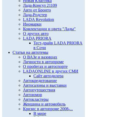
Новая Классика
Лада-Консул 21109
Авто от Бронто
Лада-Родстер
LADA Revolution
Иномарки
Комлектации и цвета "Лады"
О других авто
LADA PRIORA
Тест-драйв LADA PRIORA
в Сочи
Статьи на автотемы
О ВАЗе и вазовцах
Личности в автопроме
О пробегах и автоспорте
LADAONLINE в других СМИ
Сайт автодилера
Автокредитование
Автосалоны и выставки
Автопутешествия
Автоюмор
Автокластеры
Женщина и автомобиль
Кризис в автопроме 2008-...
В мире