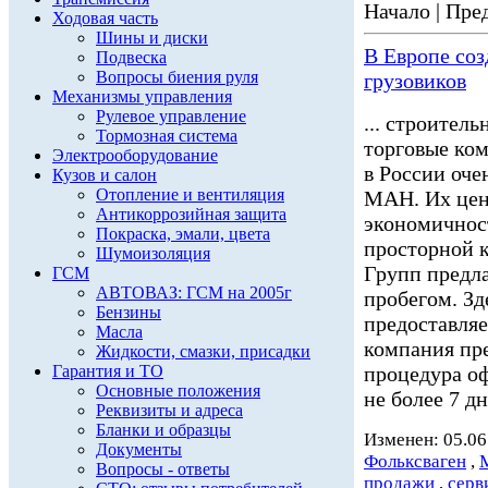
Начало | Пред
Ходовая часть
Шины и диски
В Европе со
Подвеска
Вопросы биения руля
грузовиков
Механизмы управления
Рулевое управление
... строител
Тормозная система
торговые ком
Электрооборудование
в России оч
Кузов и салон
Отопление и вентиляция
МАН. Их ценя
Антикоррозийная защита
экономичност
Покраска, эмали, цвета
просторной к
Шумоизоляция
Групп предл
ГСМ
АВТОВАЗ: ГСМ на 2005г
пробегом. Зд
Бензины
предоставл
Масла
компания пре
Жидкости, смазки, присадки
Гарантия и ТО
процедура о
Основные положения
не более 7 дне
Реквизиты и адреса
Бланки и образцы
Изменен: 05.06
Документы
Фольксваген
,
Вопросы - ответы
продажи
,
серв