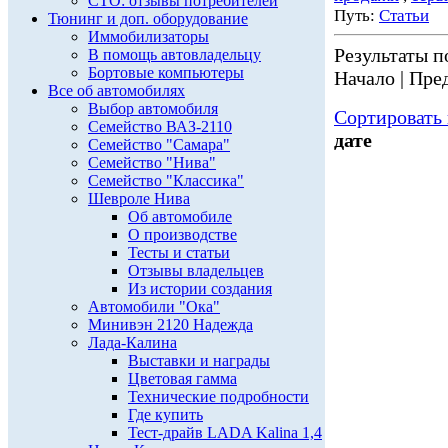
СТО: отзывы потребителей
Путь:
Статьи
Тюнинг и доп. оборудование
Иммобилизаторы
Результаты по
В помощь автовладельцу
Бортовые компьютеры
Начало | Пред
Все об автомобилях
Выбор автомобиля
Сортировать 
Семейство ВАЗ-2110
дате
Семейство "Самара"
Семейство "Нива"
Семейство "Классика"
Шевроле Нива
Об автомобиле
О производстве
Тесты и статьи
Отзывы владельцев
Из истории создания
Автомобили "Ока"
Минивэн 2120 Надежда
Лада-Калина
Выставки и награды
Цветовая гамма
Технические подробности
Где купить
Тест-драйв LADA Kalina 1,4