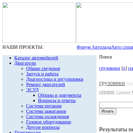
НАШИ ПРОЕКТЫ:
Форум Автолада
Авто спра
Поиск
Каталог автомобилей
Двигатели
грузовики
[
x
]
се
Общие сведения
Запуск и работа
Диагностика и регулировки
грузовики
МА
Ремонт двигателей
ЭСУД
сервис
Скания
Обзоры и документы
Вопросы и ответы
Система питания
Система зажигания
Система охлаждения
Газовое оборудование
Другие вопросы
Результаты по
Трансмиссия