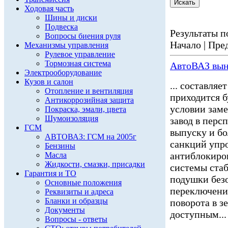
Ходовая часть
Шины и диски
Подвеска
Результаты по
Вопросы биения руля
Начало | Пред
Механизмы управления
Рулевое управление
Тормозная система
АвтоВАЗ вын
Электрооборудование
Кузов и салон
... составля
Отопление и вентиляция
приходится б
Антикоррозийная защита
условии зам
Покраска, эмали, цвета
Шумоизоляция
завод в перс
ГСМ
выпуску и б
АВТОВАЗ: ГСМ на 2005г
санкций уп
Бензины
антиблокиро
Масла
Жидкости, смазки, присадки
системы ста
Гарантия и ТО
подушки безо
Основные положения
переключения
Реквизиты и адреса
Бланки и образцы
поворота в з
Документы
доступным...
Вопросы - ответы