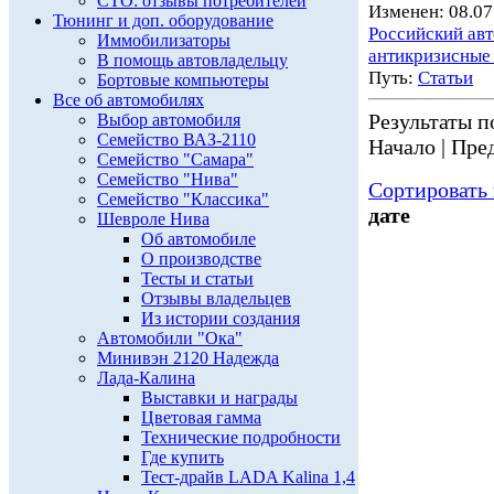
СТО: отзывы потребителей
Изменен: 08.07
Тюнинг и доп. оборудование
Российский ав
Иммобилизаторы
антикризисные
В помощь автовладельцу
Путь:
Статьи
Бортовые компьютеры
Все об автомобилях
Результаты по
Выбор автомобиля
Семейство ВАЗ-2110
Начало | Пред
Семейство "Самара"
Семейство "Нива"
Сортировать 
Семейство "Классика"
дате
Шевроле Нива
Об автомобиле
О производстве
Тесты и статьи
Отзывы владельцев
Из истории создания
Автомобили "Ока"
Минивэн 2120 Надежда
Лада-Калина
Выставки и награды
Цветовая гамма
Технические подробности
Где купить
Тест-драйв LADA Kalina 1,4