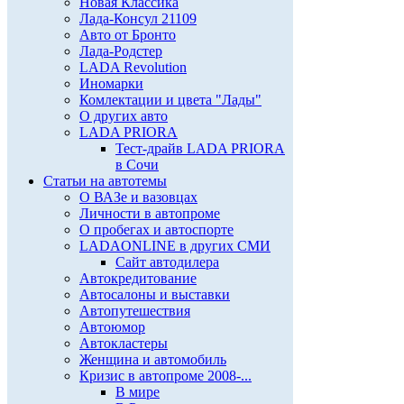
Новая Классика
Лада-Консул 21109
Авто от Бронто
Лада-Родстер
LADA Revolution
Иномарки
Комлектации и цвета "Лады"
О других авто
LADA PRIORA
Тест-драйв LADA PRIORA
в Сочи
Статьи на автотемы
О ВАЗе и вазовцах
Личности в автопроме
О пробегах и автоспорте
LADAONLINE в других СМИ
Сайт автодилера
Автокредитование
Автосалоны и выставки
Автопутешествия
Автоюмор
Автокластеры
Женщина и автомобиль
Кризис в автопроме 2008-...
В мире