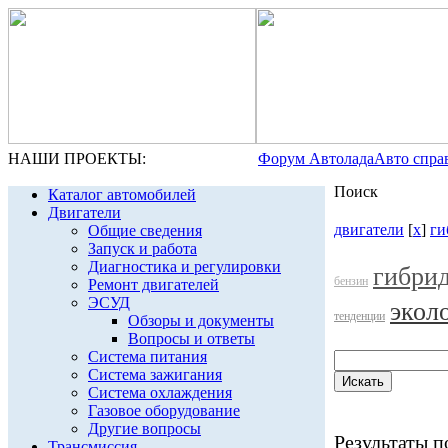
НАШИ ПРОЕКТЫ:
Форум Автолада
Авто спра
Поиск
Каталог автомобилей
Двигатели
двигатели
[
x
]
ги
Общие сведения
Запуск и работа
Диагностика и регулировки
гибри
бензин
Ремонт двигателей
ЭСУД
экол
тенденции
Обзоры и документы
Вопросы и ответы
Система питания
Система зажигания
Система охлаждения
Газовое оборудование
Другие вопросы
Результаты по
Трансмиссия