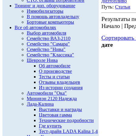
СТО: отзывы потребителей
дизтопливо
Тюнинг и доп. оборудование
Путь:
Статьи
Иммобилизаторы
В помощь автовладельцу
Результаты по
Бортовые компьютеры
Начало | Пред
Все об автомобилях
Выбор автомобиля
Сортировать 
Семейство ВАЗ-2110
Семейство "Самара"
дате
Семейство "Нива"
Семейство "Классика"
Шевроле Нива
Об автомобиле
О производстве
Тесты и статьи
Отзывы владельцев
Из истории создания
Автомобили "Ока"
Минивэн 2120 Надежда
Лада-Калина
Выставки и награды
Цветовая гамма
Технические подробности
Где купить
Тест-драйв LADA Kalina 1,4