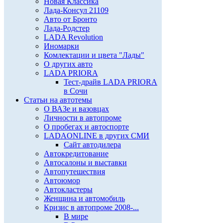
Новая Классика
Лада-Консул 21109
Авто от Бронто
Лада-Родстер
LADA Revolution
Иномарки
Комлектации и цвета "Лады"
О других авто
LADA PRIORA
Тест-драйв LADA PRIORA
в Сочи
Статьи на автотемы
О ВАЗе и вазовцах
Личности в автопроме
О пробегах и автоспорте
LADAONLINE в других СМИ
Сайт автодилера
Автокредитование
Автосалоны и выставки
Автопутешествия
Автоюмор
Автокластеры
Женщина и автомобиль
Кризис в автопроме 2008-...
В мире