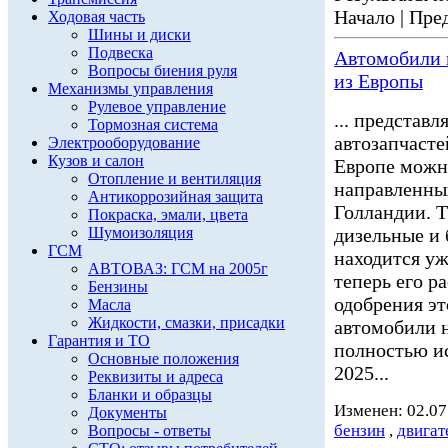
Начало | Пред
Ходовая часть
Шины и диски
Подвеска
Автомобили н
Вопросы биения руля
из Европы
Механизмы управления
Рулевое управление
... представ
Тормозная система
автозапчасте
Электрооборудование
Кузов и салон
Европе можн
Отопление и вентиляция
направленных
Антикоррозийная защита
Голландии. 
Покраска, эмали, цвета
Шумоизоляция
дизельные и
ГСМ
находится уж
АВТОВАЗ: ГСМ на 2005г
теперь его р
Бензины
одобрения эт
Масла
Жидкости, смазки, присадки
автомобили н
Гарантия и ТО
полностью ис
Основные положения
2025...
Реквизиты и адреса
Бланки и образцы
Изменен: 02.07
Документы
бензин
,
двигат
Вопросы - ответы