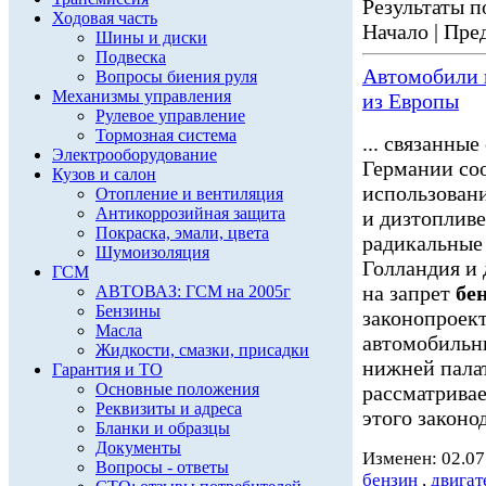
Результаты по
Ходовая часть
Начало | Пред
Шины и диски
Подвеска
Автомобили
Вопросы биения руля
Механизмы управления
из Европы
Рулевое управление
Тормозная система
... связанны
Электрооборудование
Германии соо
Кузов и салон
использован
Отопление и вентиляция
Антикоррозийная защита
и дизтопливе
Покраска, эмали, цвета
радикальные
Шумоизоляция
Голландия и 
ГСМ
на запрет
бе
АВТОВАЗ: ГСМ на 2005г
Бензины
законопроек
Масла
автомобиль
Жидкости, смазки, присадки
нижней палат
Гарантия и ТО
Основные положения
рассматривае
Реквизиты и адреса
этого законод
Бланки и образцы
Документы
Изменен: 02.07
Вопросы - ответы
бензин
,
двигат