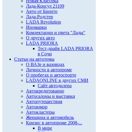
Новая Классика
Лада-Консул 21109
Авто от Бронто
Лада-Родстер
LADA Revolution
Иномарки
Комлектации и цвета "Лады"
О других авто
LADA PRIORA
Тест-драйв LADA PRIORA
в Сочи
Статьи на автотемы
О ВАЗе и вазовцах
Личности в автопроме
О пробегах и автоспорте
LADAONLINE в других СМИ
Сайт автодилера
Автокредитование
Автосалоны и выставки
Автопутешествия
Автоюмор
Автокластеры
Женщина и автомобиль
Кризис в автопроме 2008-...
В мире