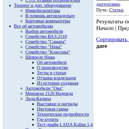
СТО: отзывы потребителей
дизтопливо
Тюнинг и доп. оборудование
Путь:
Статьи
Иммобилизаторы
В помощь автовладельцу
Результаты по
Бортовые компьютеры
Все об автомобилях
Начало | Пред
Выбор автомобиля
Семейство ВАЗ-2110
Сортировать 
Семейство "Самара"
дате
Семейство "Нива"
Семейство "Классика"
Шевроле Нива
Об автомобиле
О производстве
Тесты и статьи
Отзывы владельцев
Из истории создания
Автомобили "Ока"
Минивэн 2120 Надежда
Лада-Калина
Выставки и награды
Цветовая гамма
Технические подробности
Где купить
Тест-драйв LADA Kalina 1,4