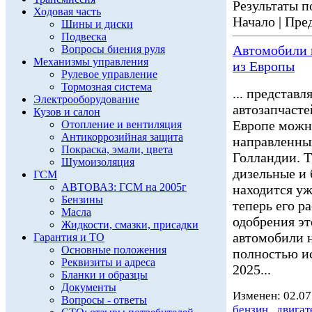
Результаты по
Ходовая часть
Начало | Пред
Шины и диски
Подвеска
Автомобили н
Вопросы биения руля
Механизмы управления
из Европы
Рулевое управление
Тормозная система
... представ
Электрооборудование
автозапчасте
Кузов и салон
Европе можн
Отопление и вентиляция
Антикоррозийная защита
направленных
Покраска, эмали, цвета
Голландии. 
Шумоизоляция
дизельные и
ГСМ
АВТОВАЗ: ГСМ на 2005г
находится уж
Бензины
теперь его р
Масла
одобрения эт
Жидкости, смазки, присадки
автомобили н
Гарантия и ТО
Основные положения
полностью ис
Реквизиты и адреса
2025...
Бланки и образцы
Документы
Изменен: 02.07
Вопросы - ответы
бензин
,
двигат