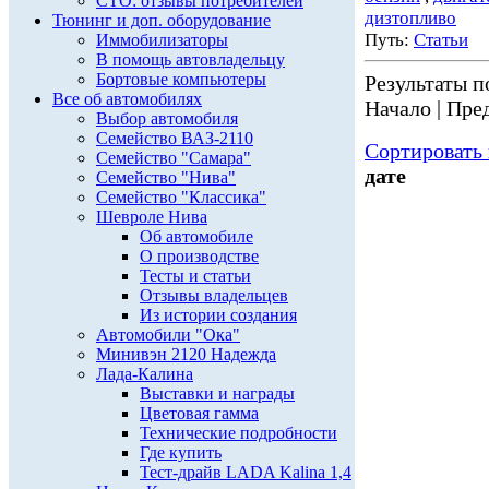
СТО: отзывы потребителей
дизтопливо
Тюнинг и доп. оборудование
Путь:
Статьи
Иммобилизаторы
В помощь автовладельцу
Бортовые компьютеры
Результаты по
Все об автомобилях
Начало | Пред
Выбор автомобиля
Семейство ВАЗ-2110
Сортировать 
Семейство "Самара"
дате
Семейство "Нива"
Семейство "Классика"
Шевроле Нива
Об автомобиле
О производстве
Тесты и статьи
Отзывы владельцев
Из истории создания
Автомобили "Ока"
Минивэн 2120 Надежда
Лада-Калина
Выставки и награды
Цветовая гамма
Технические подробности
Где купить
Тест-драйв LADA Kalina 1,4