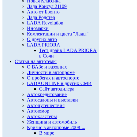
Новая Классика
Лада-Консул 21109
Авто от Бронто
Лада-Родстер
LADA Revolution
Иномарки
Комлектации и цвета "Лады"
О других авто
LADA PRIORA
Тест-драйв LADA PRIORA
в Сочи
Статьи на автотемы
О ВАЗе и вазовцах
Личности в автопроме
О пробегах и автоспорте
LADAONLINE в других СМИ
Сайт автодилера
Автокредитование
Автосалоны и выставки
Автопутешествия
Автоюмор
Автокластеры
Женщина и автомобиль
Кризис в автопроме 2008-...
В мире