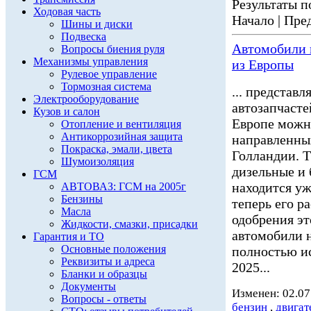
Результаты по
Ходовая часть
Начало | Пред
Шины и диски
Подвеска
Автомобили н
Вопросы биения руля
Механизмы управления
из Европы
Рулевое управление
Тормозная система
... представ
Электрооборудование
автозапчасте
Кузов и салон
Европе можн
Отопление и вентиляция
Антикоррозийная защита
направленных
Покраска, эмали, цвета
Голландии. 
Шумоизоляция
дизельные и
ГСМ
находится уж
АВТОВАЗ: ГСМ на 2005г
Бензины
теперь его р
Масла
одобрения эт
Жидкости, смазки, присадки
автомобили н
Гарантия и ТО
Основные положения
полностью ис
Реквизиты и адреса
2025...
Бланки и образцы
Документы
Изменен: 02.07
Вопросы - ответы
бензин
,
двигат