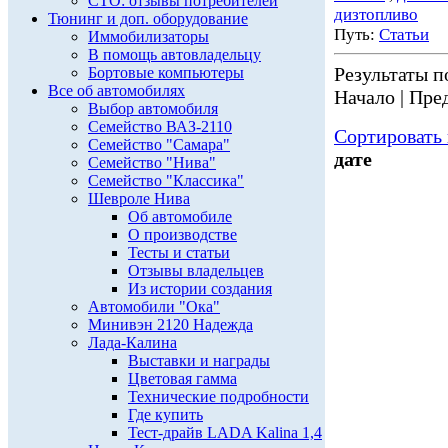
СТО: отзывы потребителей
дизтопливо
Тюнинг и доп. оборудование
Путь:
Статьи
Иммобилизаторы
В помощь автовладельцу
Результаты по
Бортовые компьютеры
Все об автомобилях
Начало | Пред
Выбор автомобиля
Семейство ВАЗ-2110
Сортировать 
Семейство "Самара"
дате
Семейство "Нива"
Семейство "Классика"
Шевроле Нива
Об автомобиле
О производстве
Тесты и статьи
Отзывы владельцев
Из истории создания
Автомобили "Ока"
Минивэн 2120 Надежда
Лада-Калина
Выставки и награды
Цветовая гамма
Технические подробности
Где купить
Тест-драйв LADA Kalina 1,4