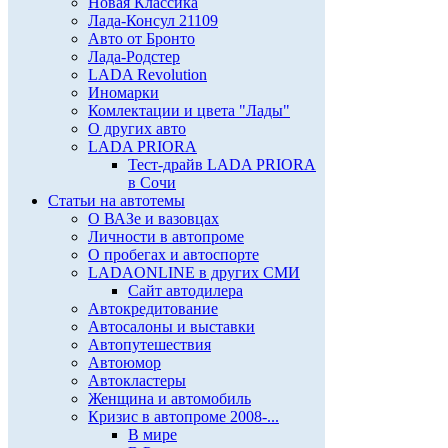
Новая Классика
Лада-Консул 21109
Авто от Бронто
Лада-Родстер
LADA Revolution
Иномарки
Комлектации и цвета "Лады"
О других авто
LADA PRIORA
Тест-драйв LADA PRIORA
в Сочи
Статьи на автотемы
О ВАЗе и вазовцах
Личности в автопроме
О пробегах и автоспорте
LADAONLINE в других СМИ
Сайт автодилера
Автокредитование
Автосалоны и выставки
Автопутешествия
Автоюмор
Автокластеры
Женщина и автомобиль
Кризис в автопроме 2008-...
В мире