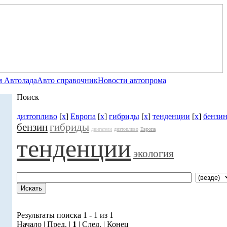
 Автолада
Авто справочник
Новости автопрома
Поиск
дизтопливо
[
x
]
Европа
[
x
]
гибриды
[
x
]
тенденции
[
x
]
бензи
бензин
гибриды
двигатели
дизтопливо
Европа
тенденции
экология
Результаты поиска 1 - 1 из 1
Начало | Пред. |
1
| След. | Конец