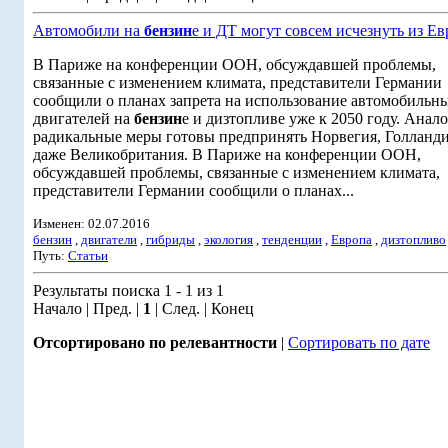
Автомобили на
бензин
е и ДТ могут совсем исчезнуть из Е
В Париже на конференции ООН, обсуждавшей проблемы,
связанные с изменением климата, представители Германии
сообщили о планах запрета на использование автомобильн
двигателей на
бензин
е и дизтопливе уже к 2050 году. Анал
радикальные меры готовы предпринять Норвегия, Голланди
даже Великобритания. В Париже на конференции ООН,
обсуждавшей проблемы, связанные с изменением климата,
представители Германии сообщили о планах...
Изменен: 02.07.2016
бензин
,
двигатели
,
гибриды
,
экология
,
тенденции
,
Европа
,
дизтопливо
Путь:
Статьи
Результаты поиска 1 - 1 из 1
Начало | Пред. |
1
| След. | Конец
Отсортировано по релевантности
|
Сортировать по дате