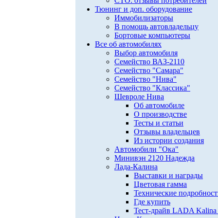
СТО: отзывы потребителей
Тюнинг и доп. оборудование
Иммобилизаторы
В помощь автовладельцу
Бортовые компьютеры
Все об автомобилях
Выбор автомобиля
Семейство ВАЗ-2110
Семейство "Самара"
Семейство "Нива"
Семейство "Классика"
Шевроле Нива
Об автомобиле
О производстве
Тесты и статьи
Отзывы владельцев
Из истории создания
Автомобили "Ока"
Минивэн 2120 Надежда
Лада-Калина
Выставки и награды
Цветовая гамма
Технические подробнос
Где купить
Тест-драйв LADA Kalina 