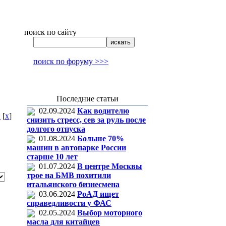
поиск по сайту
поиск по форуму >>>
Последние статьи
02.09.2024
Как водителю
н
[
x
]
снизить стресс, сев за руль после
долгого отпуска
01.08.2024
Больше 70%
машин в автопарке России
старше 10 лет
01.07.2024
В центре Москвы
трое на БМВ похитили
итальянского бизнесмена
03.06.2024
РоАД ищет
справедливости у ФАС
02.05.2024
Выбор моторного
масла для китайцев