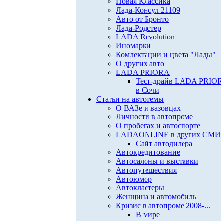
Новая Классика
Лада-Консул 21109
Авто от Бронто
Лада-Родстер
LADA Revolution
Иномарки
Комлектации и цвета "Лады"
О других авто
LADA PRIORA
Тест-драйв LADA PRIO
в Сочи
Статьи на автотемы
О ВАЗе и вазовцах
Личности в автопроме
О пробегах и автоспорте
LADAONLINE в других СМИ
Сайт автодилера
Автокредитование
Автосалоны и выставки
Автопутешествия
Автоюмор
Автокластеры
Женщина и автомобиль
Кризис в автопроме 2008-...
В мире