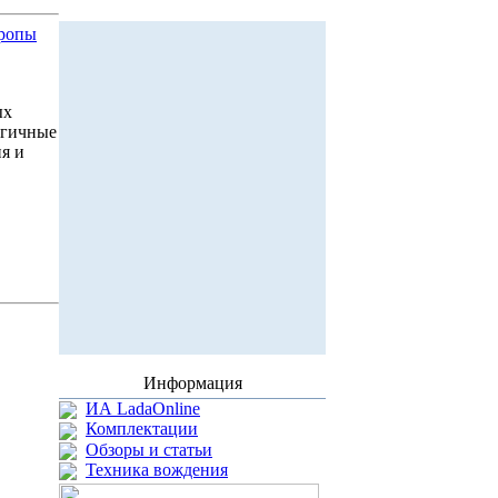
вропы
ых
огичные
я и
Информация
ИА LadaOnline
Комплектации
Обзоры и статьи
Техника вождения