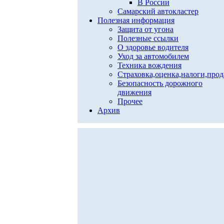
В России
Самарский автокластер
Полезная информация
Защита от угона
Полезные ссылки
О здоровье водителя
Уход за автомобилем
Техника вождения
Страховка,оценка,налоги,про
Безопасность дорожного
движения
Прочее
Архив