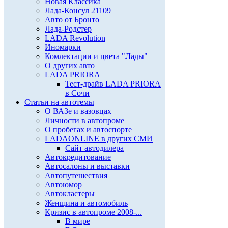
Новая Классика
Лада-Консул 21109
Авто от Бронто
Лада-Родстер
LADA Revolution
Иномарки
Комлектации и цвета "Лады"
О других авто
LADA PRIORA
Тест-драйв LADA PRIORA
в Сочи
Статьи на автотемы
О ВАЗе и вазовцах
Личности в автопроме
О пробегах и автоспорте
LADAONLINE в других СМИ
Сайт автодилера
Автокредитование
Автосалоны и выставки
Автопутешествия
Автоюмор
Автокластеры
Женщина и автомобиль
Кризис в автопроме 2008-...
В мире