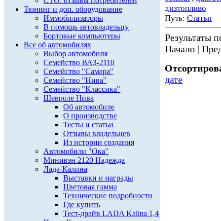
СТО: отзывы потребителей
дизтопливо
Тюнинг и доп. оборудование
Путь:
Статьи
Иммобилизаторы
В помощь автовладельцу
Бортовые компьютеры
Результаты по
Все об автомобилях
Начало | Пред
Выбор автомобиля
Семейство ВАЗ-2110
Отсортирова
Семейство "Самара"
дате
Семейство "Нива"
Семейство "Классика"
Шевроле Нива
Об автомобиле
О производстве
Тесты и статьи
Отзывы владельцев
Из истории создания
Автомобили "Ока"
Минивэн 2120 Надежда
Лада-Калина
Выставки и награды
Цветовая гамма
Технические подробности
Где купить
Тест-драйв LADA Kalina 1,4