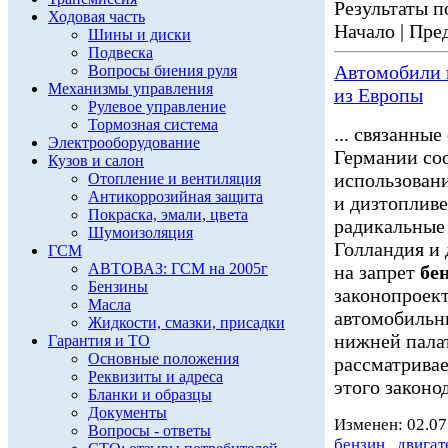
Результаты по
Ходовая часть
Начало | Пред
Шины и диски
Подвеска
Автомобили
Вопросы биения руля
Механизмы управления
из Европы
Рулевое управление
Тормозная система
... связанны
Электрооборудование
Германии соо
Кузов и салон
использован
Отопление и вентиляция
Антикоррозийная защита
и дизтопливе
Покраска, эмали, цвета
радикальные
Шумоизоляция
Голландия и 
ГСМ
АВТОВАЗ: ГСМ на 2005г
на запрет
бе
Бензины
законопроек
Масла
автомобиль
Жидкости, смазки, присадки
нижней палат
Гарантия и ТО
Основные положения
рассматривае
Реквизиты и адреса
этого законод
Бланки и образцы
Документы
Изменен: 02.07
Вопросы - ответы
бензин
,
двигат