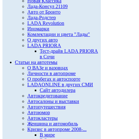
Новая Классика
Лада-Консул 21109
Авто от Бронто
Лада-Родстер
LADA Revolution
Иномарки
Комлектации и цвета "Лады"
О других авто
LADA PRIORA
Тест-драйв LADA PRIORA
в Сочи
Статьи на автотемы
О ВАЗе и вазовцах
Личности в автопроме
О пробегах и автоспорте
LADAONLINE в других СМИ
Сайт автодилера
Автокредитование
Автосалоны и выставки
Автопутешествия
Автоюмор
Автокластеры
Женщина и автомобиль
Кризис в автопроме 2008-...
В мире