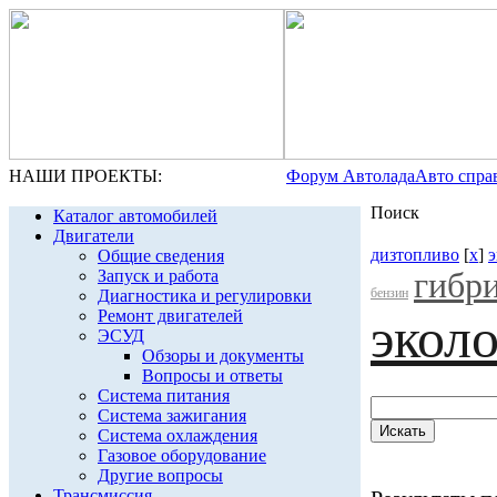
НАШИ ПРОЕКТЫ:
Форум Автолада
Авто спра
Поиск
Каталог автомобилей
Двигатели
дизтопливо
[
x
]
э
Общие сведения
гибр
Запуск и работа
бензин
Диагностика и регулировки
Ремонт двигателей
экол
ЭСУД
Обзоры и документы
Вопросы и ответы
Система питания
Система зажигания
Система охлаждения
Газовое оборудование
Другие вопросы
Трансмиссия