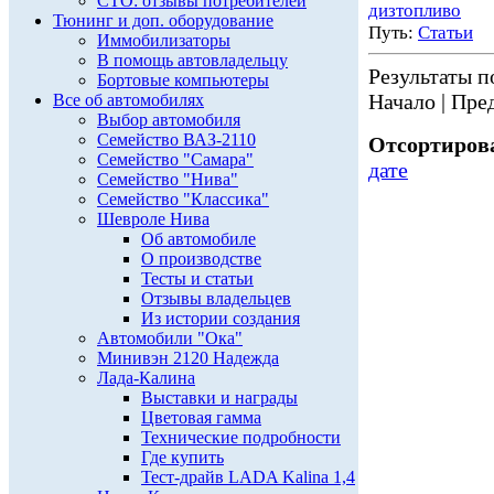
СТО: отзывы потребителей
дизтопливо
Тюнинг и доп. оборудование
Путь:
Статьи
Иммобилизаторы
В помощь автовладельцу
Результаты по
Бортовые компьютеры
Начало | Пред
Все об автомобилях
Выбор автомобиля
Семейство ВАЗ-2110
Отсортирова
Семейство "Самара"
дате
Семейство "Нива"
Семейство "Классика"
Шевроле Нива
Об автомобиле
О производстве
Тесты и статьи
Отзывы владельцев
Из истории создания
Автомобили "Ока"
Минивэн 2120 Надежда
Лада-Калина
Выставки и награды
Цветовая гамма
Технические подробности
Где купить
Тест-драйв LADA Kalina 1,4