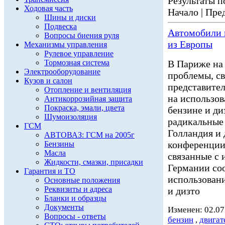
Результаты по
Ходовая часть
Начало | Пред
Шины и диски
Подвеска
Автомобили н
Вопросы биения руля
из Европы
Механизмы управления
Рулевое управление
Тормозная система
В Париже на
Электрооборудование
проблемы, св
Кузов и салон
представител
Отопление и вентиляция
на использов
Антикоррозийная защита
Покраска, эмали, цвета
бензине и ди
Шумоизоляция
радикальные
ГСМ
Голландия и
АВТОВАЗ: ГСМ на 2005г
конференции
Бензины
Масла
связанные с 
Жидкости, смазки, присадки
Германии соо
Гарантия и ТО
использовани
Основные положения
Реквизиты и адреса
и дизто
Бланки и образцы
Документы
Изменен: 02.07
Вопросы - ответы
бензин
,
двигат