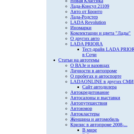
Новая Классика
Лада-Консул 21109
Авто от Бронто
Лада-Родстер
LADA Revolution
Иномарки
Комлектации и цвета "Лады"
О других авто
LADA PRIORA
Тест-драйв LADA PRIO
в Сочи
Статьи на автотемы
О ВАЗе и вазовцах
Личности в автопроме
О пробегах и автоспорте
LADAONLINE в других СМИ
Сайт автодилера
Автокредитование
Автосалоны и выставки
Автопутешествия
Автоюмор
Автокластеры
Женщина и автомобиль
Кризис в автопроме 2008-...
В мире