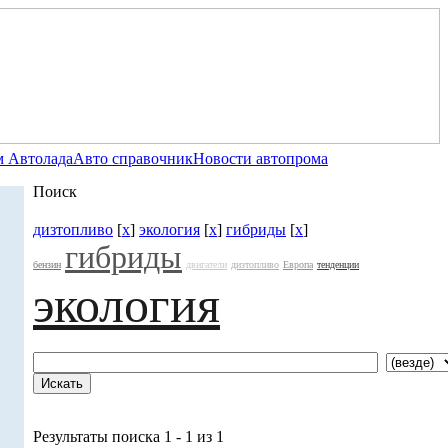
 Автолада
Авто справочник
Новости автопрома
Поиск
дизтопливо
[
x
]
экология
[
x
]
гибриды
[
x
]
гибриды
бензин
двигатели
дизтопливо
Европа
тенденции
экология
Результаты поиска 1 - 1 из 1