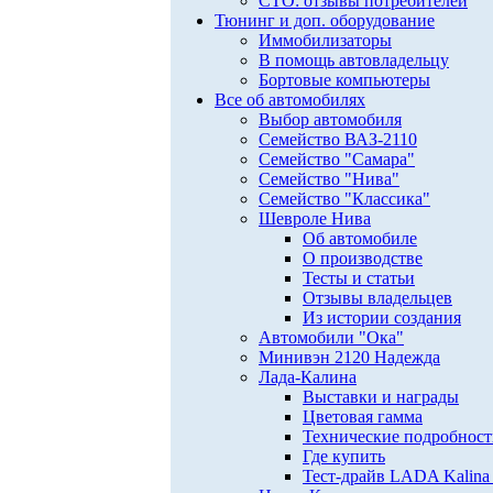
СТО: отзывы потребителей
Тюнинг и доп. оборудование
Иммобилизаторы
В помощь автовладельцу
Бортовые компьютеры
Все об автомобилях
Выбор автомобиля
Семейство ВАЗ-2110
Семейство "Самара"
Семейство "Нива"
Семейство "Классика"
Шевроле Нива
Об автомобиле
О производстве
Тесты и статьи
Отзывы владельцев
Из истории создания
Автомобили "Ока"
Минивэн 2120 Надежда
Лада-Калина
Выставки и награды
Цветовая гамма
Технические подробнос
Где купить
Тест-драйв LADA Kalina 