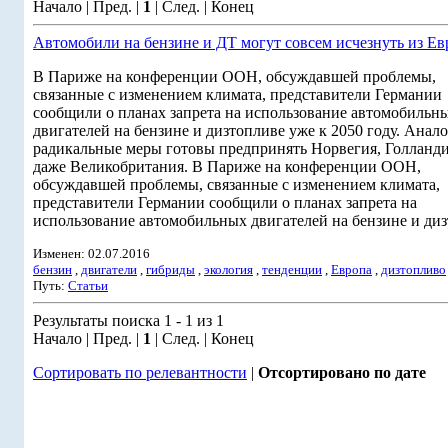
Начало | Пред. |
1
| След. | Конец
Автомобили на бензине и ДТ могут совсем исчезнуть из Е
В Париже на конференции ООН, обсуждавшей проблемы,
связанные с изменением климата, представители Германии
сообщили о планах запрета на использование автомобильн
двигателей на бензине и дизтопливе уже к 2050 году. Анал
радикальные меры готовы предпринять Норвегия, Голланди
даже Великобритания. В Париже на конференции ООН,
обсуждавшей проблемы, связанные с изменением климата,
представители Германии сообщили о планах запрета на
использование автомобильных двигателей на бензине и диз
Изменен: 02.07.2016
бензин
,
двигатели
,
гибриды
,
экология
,
тенденции
,
Европа
,
дизтопливо
Путь:
Статьи
Результаты поиска 1 - 1 из 1
Начало | Пред. |
1
| След. | Конец
Сортировать по релевантности
|
Отсортировано по дате