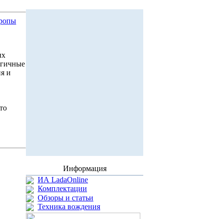
вропы
ых
огичные
я и
то
Информация
ИА LadaOnline
Комплектации
Обзоры и статьи
Техника вождения