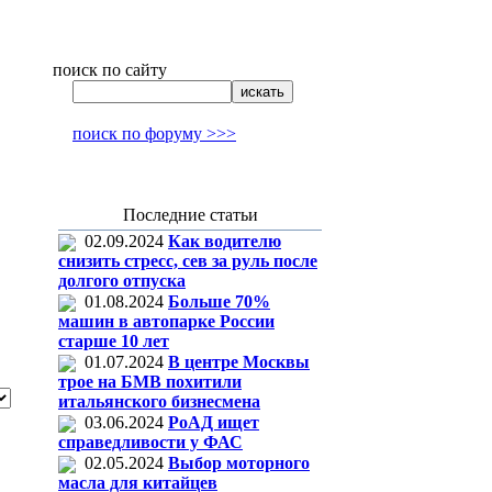
поиск по сайту
поиск по форуму >>>
Последние статьи
02.09.2024
Как водителю
снизить стресс, сев за руль после
долгого отпуска
01.08.2024
Больше 70%
машин в автопарке России
старше 10 лет
01.07.2024
В центре Москвы
трое на БМВ похитили
итальянского бизнесмена
03.06.2024
РоАД ищет
справедливости у ФАС
02.05.2024
Выбор моторного
масла для китайцев