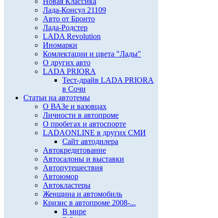
Новая Классика
Лада-Консул 21109
Авто от Бронто
Лада-Родстер
LADA Revolution
Иномарки
Комлектации и цвета "Лады"
О других авто
LADA PRIORA
Тест-драйв LADA PRIORA
в Сочи
Статьи на автотемы
О ВАЗе и вазовцах
Личности в автопроме
О пробегах и автоспорте
LADAONLINE в других СМИ
Сайт автодилера
Автокредитование
Автосалоны и выставки
Автопутешествия
Автоюмор
Автокластеры
Женщина и автомобиль
Кризис в автопроме 2008-...
В мире