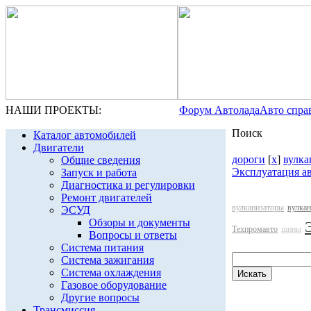
НАШИ ПРОЕКТЫ:
Форум Автолада
Авто спра
Поиск
Каталог автомобилей
Двигатели
дороги
[
x
]
вулка
Общие сведения
Эксплуатация а
Запуск и работа
Диагностика и регулировки
Ремонт двигателей
вулканизаторы
вулкан
ЭСУД
Обзоры и документы
Техпромавто
шины
Вопросы и ответы
Система питания
Система зажигания
Система охлаждения
Газовое оборудование
Другие вопросы
Трансмиссия