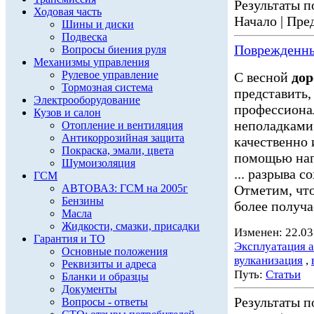
Результаты по
Ходовая часть
Начало | Пред
Шины и диски
Подвеска
Поврежденны
Вопросы биения руля
Механизмы управления
Рулевое управление
С весной
дор
Тормозная система
представить, 
Электрооборудование
профессиона
Кузов и салон
неполадкам
Отопление и вентиляция
Антикоррозийная защита
качественно 
Покраска, эмали, цвета
помощью нагр
Шумоизоляция
... разрыва 
ГСМ
АВТОВАЗ: ГСМ на 2005г
Отметим, чт
Бензины
более получа
Масла
Жидкости, смазки, присадки
Изменен: 22.03
Гарантия и ТО
Эксплуатация 
Основные положения
вулканизация
,
Реквизиты и адреса
Путь:
Статьи
Бланки и образцы
Документы
Результаты по
Вопросы - ответы