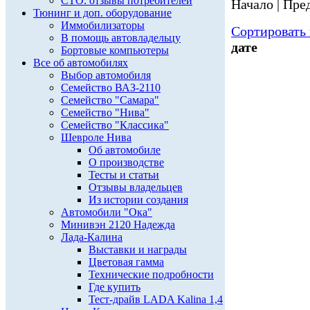
СТО: отзывы потребителей
Начало | Пред
Тюнинг и доп. оборудование
Иммобилизаторы
Сортировать 
В помощь автовладельцу
дате
Бортовые компьютеры
Все об автомобилях
Выбор автомобиля
Семейство ВАЗ-2110
Семейство "Самара"
Семейство "Нива"
Семейство "Классика"
Шевроле Нива
Об автомобиле
О производстве
Тесты и статьи
Отзывы владельцев
Из истории создания
Автомобили "Ока"
Минивэн 2120 Надежда
Лада-Калина
Выставки и награды
Цветовая гамма
Технические подробности
Где купить
Тест-драйв LADA Kalina 1,4