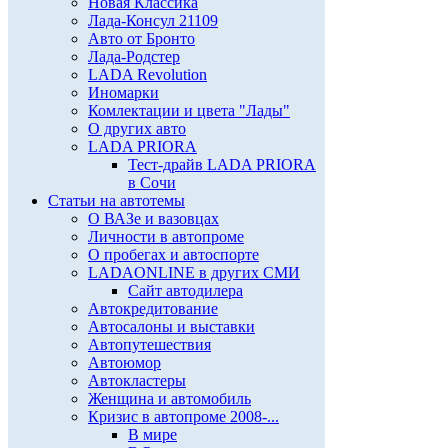
Новая Классика
Лада-Консул 21109
Авто от Бронто
Лада-Родстер
LADA Revolution
Иномарки
Комлектации и цвета "Лады"
О других авто
LADA PRIORA
Тест-драйв LADA PRIORA
в Сочи
Статьи на автотемы
О ВАЗе и вазовцах
Личности в автопроме
О пробегах и автоспорте
LADAONLINE в других СМИ
Сайт автодилера
Автокредитование
Автосалоны и выставки
Автопутешествия
Автоюмор
Автокластеры
Женщина и автомобиль
Кризис в автопроме 2008-...
В мире