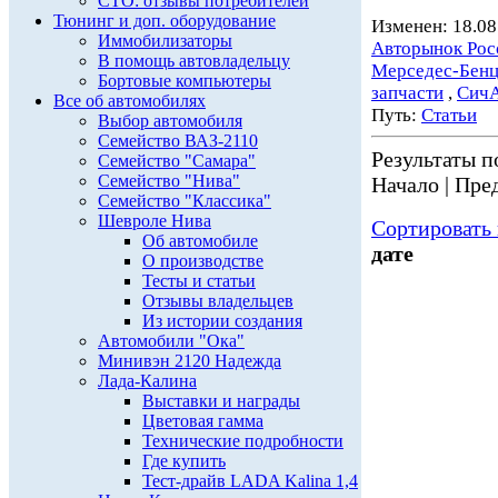
СТО: отзывы потребителей
Тюнинг и доп. оборудование
Изменен: 18.08
Иммобилизаторы
Авторынок Рос
В помощь автовладельцу
Мерседес-Бен
Бортовые компьютеры
запчасти
,
Сич
Все об автомобилях
Путь:
Статьи
Выбор автомобиля
Семейство ВАЗ-2110
Результаты по
Семейство "Самара"
Семейство "Нива"
Начало | Пред
Семейство "Классика"
Шевроле Нива
Сортировать 
Об автомобиле
дате
О производстве
Тесты и статьи
Отзывы владельцев
Из истории создания
Автомобили "Ока"
Минивэн 2120 Надежда
Лада-Калина
Выставки и награды
Цветовая гамма
Технические подробности
Где купить
Тест-драйв LADA Kalina 1,4