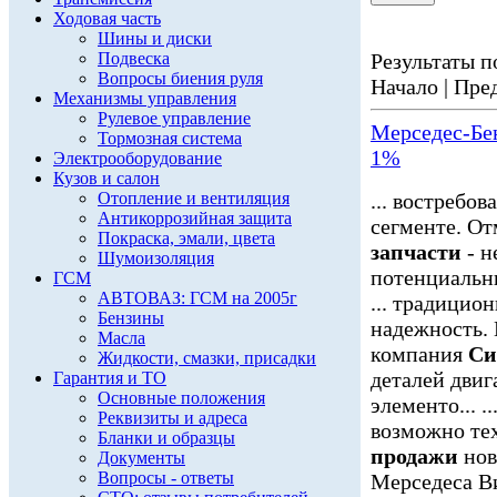
Ходовая часть
Шины и диски
Подвеска
Результаты по
Вопросы биения руля
Начало | Пред
Механизмы управления
Рулевое управление
Мерседес-Бе
Тормозная система
1%
Электрооборудование
Кузов и салон
Отопление и вентиляция
... востребо
Антикоррозийная защита
сегменте. О
Покраска, эмали, цвета
запчасти
- н
Шумоизоляция
потенциальны
ГСМ
АВТОВАЗ: ГСМ на 2005г
... традицио
Бензины
надежность.
Масла
компания
Си
Жидкости, смазки, присадки
деталей дви
Гарантия и ТО
Основные положения
элементо... .
Реквизиты и адреса
возможно тех
Бланки и образцы
продажи
нов
Документы
Вопросы - ответы
Мерседеса Ви