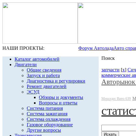
НАШИ ПРОЕКТЫ:
Форум Автолада
Авто спра
Поиск
Каталог автомобилей
Двигатели
запчасти
[
x
]
Сич
Общие сведения
коммерческие а
Запуск и работа
Авторынок
Диагностика и регулировки
Ремонт двигателей
ЭСУД
Обзоры и документы
М
Мерседес Вито 639
Вопросы и ответы
статис
Система питания
Система зажигания
Система охлаждения
Газовое оборудование
Другие вопросы
Трансмиссия