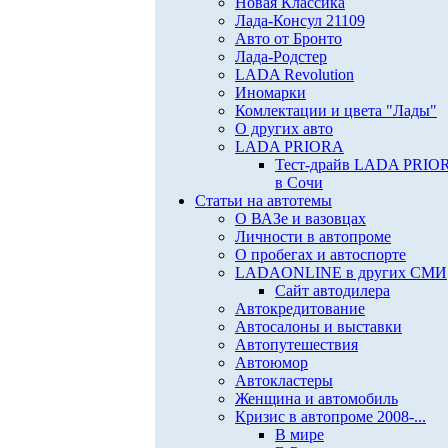
Новая Классика
Лада-Консул 21109
Авто от Бронто
Лада-Родстер
LADA Revolution
Иномарки
Комлектации и цвета "Лады"
О других авто
LADA PRIORA
Тест-драйв LADA PRIO
в Сочи
Статьи на автотемы
О ВАЗе и вазовцах
Личности в автопроме
О пробегах и автоспорте
LADAONLINE в других СМИ
Сайт автодилера
Автокредитование
Автосалоны и выставки
Автопутешествия
Автоюмор
Автокластеры
Женщина и автомобиль
Кризис в автопроме 2008-...
В мире