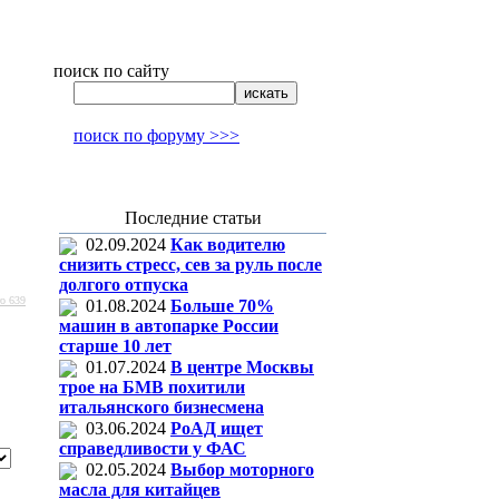
поиск по сайту
поиск по форуму >>>
Последние статьи
02.09.2024
Как водителю
снизить стресс, сев за руль после
долгого отпуска
о 639
01.08.2024
Больше 70%
машин в автопарке России
старше 10 лет
01.07.2024
В центре Москвы
трое на БМВ похитили
итальянского бизнесмена
03.06.2024
РоАД ищет
справедливости у ФАС
02.05.2024
Выбор моторного
масла для китайцев