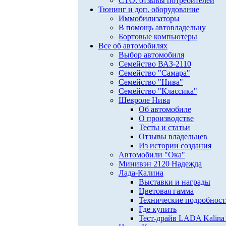
СТО: отзывы потребителей
Тюнинг и доп. оборудование
Иммобилизаторы
В помощь автовладельцу
Бортовые компьютеры
Все об автомобилях
Выбор автомобиля
Семейство ВАЗ-2110
Семейство "Самара"
Семейство "Нива"
Семейство "Классика"
Шевроле Нива
Об автомобиле
О производстве
Тесты и статьи
Отзывы владельцев
Из истории создания
Автомобили "Ока"
Минивэн 2120 Надежда
Лада-Калина
Выставки и награды
Цветовая гамма
Технические подробнос
Где купить
Тест-драйв LADA Kalina 