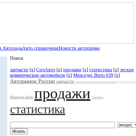
 Автолада
Авто справочник
Новости автопрома
Поиск
запчасти
[
x
]
СичАвто
[
x
]
продажи
[
x
]
статистика
[
x
]
легкие
коммерческие автомобили
[
x
]
Мерседес Вито 639
[
x
]
Авторынок России
запчасти
легкие коммерческие автомобили
Мерседес Вит
продажи
Мерседес-Бенц
СичАвто
статистика