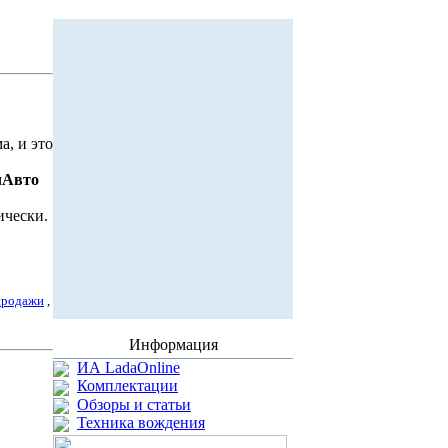
а, и это
чАвто
ически.
продажи
,
Информация
ИА LadaOnline
Комплектации
Обзоры и статьи
Техника вождения