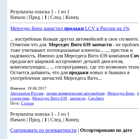
Результаты поиска 1 - 1 из 1
Начало | Пред. |
1
| След. | Конец
Мерседес-Бенц нарастил
продажи
LCV в России на 1%
... востребован больше других автомобилей в свое сегменте.
Отметим что для
Мерседес Вито 639
запчасти
- не проблем
тоже учитывают потенциальные клиенты... ..., престиж и
надежность. Именно для Мерседеса Вито 639 компания
Си
предлагает широкий ассортимент деталей двигателя,
комплектующих... ... госпрограммах, где это возможно техн
Остается добавить, что для
продажи
новых и бывших в
употреблении запчастей Мерседеса Вито...
Изменен: 18.08.2017
Авторынок России
,
легкие коммерческие автомобили
,
Мерседес-Бенц
,
статистика
,
Мерседес Вито 639
,
запчасти
,
СичАвто
Путь:
Статьи
Результаты поиска 1 - 1 из 1
Начало | Пред. |
1
| След. | Конец
Сортировать по релевантности
|
Отсортировано по дате