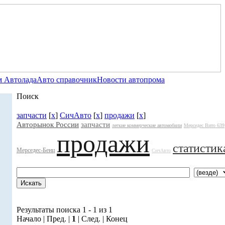
 Автолада
Авто справочник
Новости автопрома
Поиск
запчасти
[
x
]
СичАвто
[
x
]
продажи
[
x
]
Авторынок России
запчасти
легкие коммерческие автомобили
Мерседес Вито 639
продажи
статистик
Мерседес-Бенц
СичАвто
Результаты поиска 1 - 1 из 1
Начало | Пред. |
1
| След. | Конец