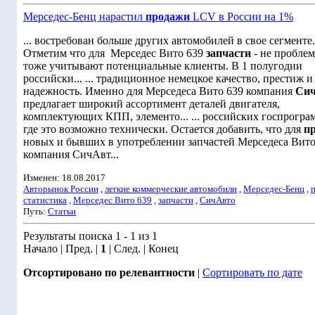
Мерседес-Бенц нарастил
продажи
LCV в России на 1%
... востребован больше других автомобилей в свое сегменте.
Отметим что для Мерседес Вито 639
запчасти
- не проблем
тоже учитывают потенциальные клиенты. В 1 полугодии
российски... ... традиционное немецкое качество, престиж и
надежность. Именно для Мерседеса Вито 639 компания
Си
предлагает широкий ассортимент деталей двигателя,
комплектующих КПП, элементо... ... российских госпрогра
где это возможно технически. Остается добавить, что для
п
новых и бывших в употреблении запчастей Мерседеса Вито
компания СичАвт...
Изменен: 18.08.2017
Авторынок России
,
легкие коммерческие автомобили
,
Мерседес-Бенц
,
статистика
,
Мерседес Вито 639
,
запчасти
,
СичАвто
Путь:
Статьи
Результаты поиска 1 - 1 из 1
Начало | Пред. |
1
| След. | Конец
Отсортировано по релевантности
|
Сортировать по дате