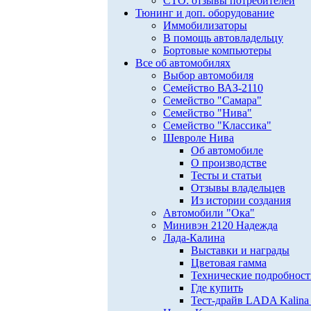
СТО: отзывы потребителей
Тюнинг и доп. оборудование
Иммобилизаторы
В помощь автовладельцу
Бортовые компьютеры
Все об автомобилях
Выбор автомобиля
Семейство ВАЗ-2110
Семейство "Самара"
Семейство "Нива"
Семейство "Классика"
Шевроле Нива
Об автомобиле
О производстве
Тесты и статьи
Отзывы владельцев
Из истории создания
Автомобили "Ока"
Минивэн 2120 Надежда
Лада-Калина
Выставки и награды
Цветовая гамма
Технические подробнос
Где купить
Тест-драйв LADA Kalina 