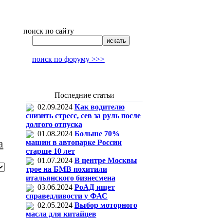
поиск по сайту
поиск по форуму >>>
Последние статьи
02.09.2024
Как водителю
снизить стресс, сев за руль после
долгого отпуска
01.08.2024
Больше 70%
а
машин в автопарке России
старше 10 лет
01.07.2024
В центре Москвы
трое на БМВ похитили
итальянского бизнесмена
03.06.2024
РоАД ищет
справедливости у ФАС
02.05.2024
Выбор моторного
масла для китайцев