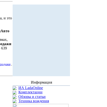
а, и это
чАвто
ммах,
родажи
 639
продажи
,
Информация
ИА LadaOnline
Комплектации
Обзоры и статьи
Техника вождения