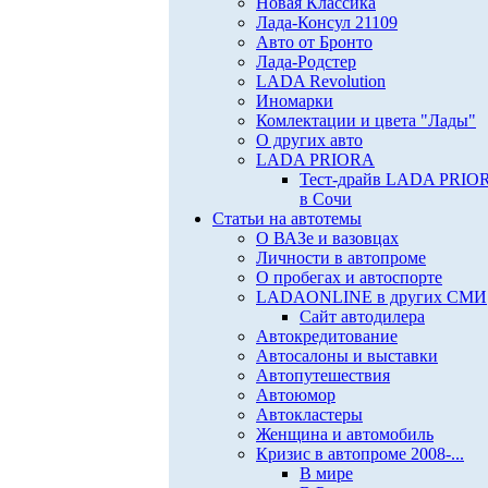
Новая Классика
Лада-Консул 21109
Авто от Бронто
Лада-Родстер
LADA Revolution
Иномарки
Комлектации и цвета "Лады"
О других авто
LADA PRIORA
Тест-драйв LADA PRIO
в Сочи
Статьи на автотемы
О ВАЗе и вазовцах
Личности в автопроме
О пробегах и автоспорте
LADAONLINE в других СМИ
Сайт автодилера
Автокредитование
Автосалоны и выставки
Автопутешествия
Автоюмор
Автокластеры
Женщина и автомобиль
Кризис в автопроме 2008-...
В мире