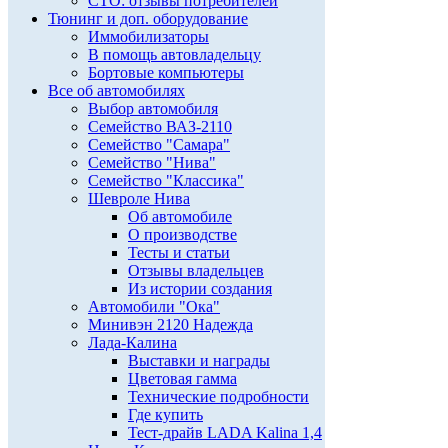
СТО: отзывы потребителей
Тюнинг и доп. оборудование
Иммобилизаторы
В помощь автовладельцу
Бортовые компьютеры
Все об автомобилях
Выбор автомобиля
Семейство ВАЗ-2110
Семейство "Самара"
Семейство "Нива"
Семейство "Классика"
Шевроле Нива
Об автомобиле
О производстве
Тесты и статьи
Отзывы владельцев
Из истории создания
Автомобили "Ока"
Минивэн 2120 Надежда
Лада-Калина
Выставки и награды
Цветовая гамма
Технические подробности
Где купить
Тест-драйв LADA Kalina 1,4