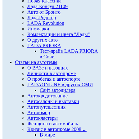
Новая Классика
Лада-Консул 21109
Авто от Бронто
Лада-Родстер
LADA Revolution
Иномарки
Комлектации и цвета "Лады"
О других авто
LADA PRIORA
Тест-драйв LADA PRIORA
в Сочи
Статьи на автотемы
О ВАЗе и вазовцах
Личности в автопроме
О пробегах и автоспорте
LADAONLINE в других СМИ
Сайт автодилера
Автокредитование
Автосалоны и выставки
Автопутешествия
Автоюмор
Автокластеры
Женщина и автомобиль
Кризис в автопроме 2008-...
В мире