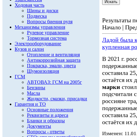
Ходовая часть
Шины и диски
Подвеска
Результаты по
Вопросы биения руля
Начало | Пред
Механизмы управления
Рулевое управление
Тормозная система
Ладой была 
Электрооборудование
купленная р
Кузов и салон
Отопление и вентиляция
В 2021 г. ро
Антикоррозийная защита
подержанные
Покраска, эмали, цвета
Шумоизоляция
составила 25
ГСМ
остаётся их 
АВТОВАЗ: ГСМ на 2005г
марки
стоил
Бензины
Масла
подсчитали с
Жидкости, смазки, присадки
россияне тр
Гарантия и ТО
подержанные
Основные положения
составила 25
Реквизиты и адреса
Бланки и образцы
остаётся их д
Документы
Вопросы - ответы
Изменен: 11.01