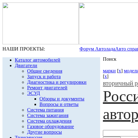
НАШИ ПРОЕКТЫ:
Форум Автолада
Авто спра
Поиск
Каталог автомобилей
Двигатели
марки
[
x
]
модел
Общие сведения
[
x
]
Запуск и работа
Диагностика и регулировки
вторичный 
Ремонт двигателей
Росс
ЭСУД
Обзоры и документы
Вопросы и ответы
авто
Система питания
Система зажигания
Система охлаждения
Газовое оборудование
Другие вопросы
Трансмиссия