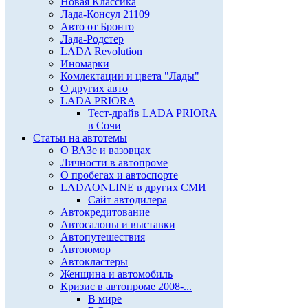
Новая Классика
Лада-Консул 21109
Авто от Бронто
Лада-Родстер
LADA Revolution
Иномарки
Комлектации и цвета "Лады"
О других авто
LADA PRIORA
Тест-драйв LADA PRIORA
в Сочи
Статьи на автотемы
О ВАЗе и вазовцах
Личности в автопроме
О пробегах и автоспорте
LADAONLINE в других СМИ
Сайт автодилера
Автокредитование
Автосалоны и выставки
Автопутешествия
Автоюмор
Автокластеры
Женщина и автомобиль
Кризис в автопроме 2008-...
В мире