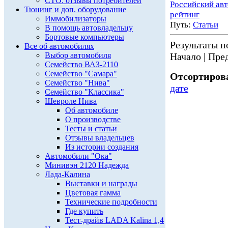
СТО: отзывы потребителей
Российский ав
Тюнинг и доп. оборудование
рейтинг
Иммобилизаторы
Путь:
Статьи
В помощь автовладельцу
Бортовые компьютеры
Результаты по
Все об автомобилях
Выбор автомобиля
Начало | Пред
Семейство ВАЗ-2110
Семейство "Самара"
Отсортирова
Семейство "Нива"
дате
Семейство "Классика"
Шевроле Нива
Об автомобиле
О производстве
Тесты и статьи
Отзывы владельцев
Из истории создания
Автомобили "Ока"
Минивэн 2120 Надежда
Лада-Калина
Выставки и награды
Цветовая гамма
Технические подробности
Где купить
Тест-драйв LADA Kalina 1,4