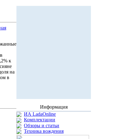
ная
ержанные
 в
8,2% к
ссияне
доля на
ом в
Информация
ИА LadaOnline
Комплектации
Обзоры и статьи
Техника вождения