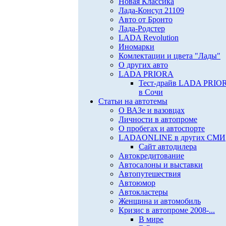
Новая Классика
Лада-Консул 21109
Авто от Бронто
Лада-Родстер
LADA Revolution
Иномарки
Комлектации и цвета "Лады"
О других авто
LADA PRIORA
Тест-драйв LADA PRIO
в Сочи
Статьи на автотемы
О ВАЗе и вазовцах
Личности в автопроме
О пробегах и автоспорте
LADAONLINE в других СМИ
Сайт автодилера
Автокредитование
Автосалоны и выставки
Автопутешествия
Автоюмор
Автокластеры
Женщина и автомобиль
Кризис в автопроме 2008-...
В мире