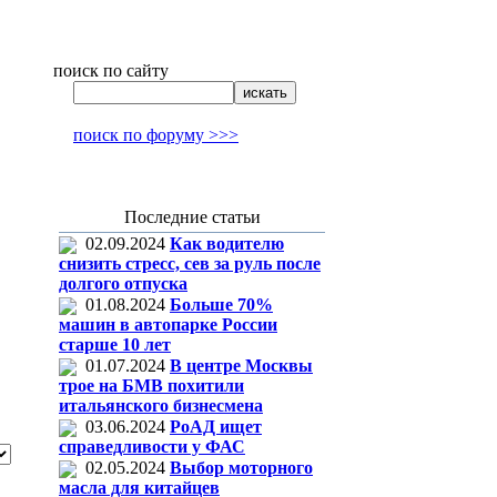
поиск по сайту
поиск по форуму >>>
Последние статьи
02.09.2024
Как водителю
снизить стресс, сев за руль после
долгого отпуска
01.08.2024
Больше 70%
машин в автопарке России
старше 10 лет
01.07.2024
В центре Москвы
трое на БМВ похитили
итальянского бизнесмена
03.06.2024
РоАД ищет
справедливости у ФАС
02.05.2024
Выбор моторного
масла для китайцев