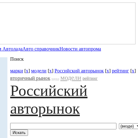
 Автолада
Авто справочник
Новости автопрома
Поиск
марки
[
x
]
модели
[
x
]
Российский авторынок
[
x
]
рейтинг
[
x
]
модели
вторичный рынок
рейтинг
марки
Российский
авторынок