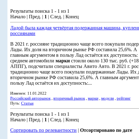
Результаты поиска 1 - 1 из 1
Начало | Пред. |
1
| След. | Конец
Ладой была каждая четвёртая подержанная машина, куплен
россиянами
В 2021 г. россияне традиционно чаще всего покупали под
Лады. Их доля на вторичном рынке РФ составила 25,6%. А
главным аргументом в пользу Лад остаётся их доступность:
среднем автомобили
марки
стоили около 130 тыс. руб. (+1
АППГ), подсчитали специалисты Авито Авто. В 2021 г. ро
традиционно чаще всего покупали подержанные Лады. Их 
вторичном рынке РФ составила 25,6%. А главным аргумент
пользу Лад остаётся их доступность:...
Изменен: 11.01.2022
Российский авторынок
,
вторичный рынок
,
марки
,
модели
,
рейтинг
Путь:
Статьи
Результаты поиска 1 - 1 из 1
Начало | Пред. |
1
| След. | Конец
Сортировать по релевантности
|
Отсортировано по дате