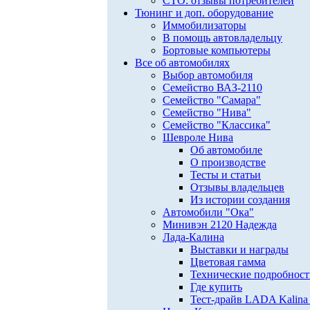
СТО: отзывы потребителей
Тюнинг и доп. оборудование
Иммобилизаторы
В помощь автовладельцу
Бортовые компьютеры
Все об автомобилях
Выбор автомобиля
Семейство ВАЗ-2110
Семейство "Самара"
Семейство "Нива"
Семейство "Классика"
Шевроле Нива
Об автомобиле
О производстве
Тесты и статьи
Отзывы владельцев
Из истории создания
Автомобили "Ока"
Минивэн 2120 Надежда
Лада-Калина
Выставки и награды
Цветовая гамма
Технические подробнос
Где купить
Тест-драйв LADA Kalina 