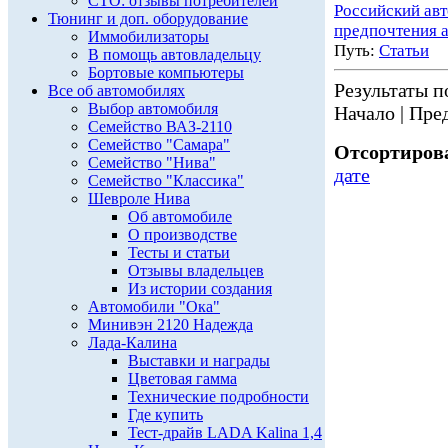
СТО: отзывы потребителей
Российский ав
Тюнинг и доп. оборудование
предпочтения 
Иммобилизаторы
Путь:
Статьи
В помощь автовладельцу
Бортовые компьютеры
Результаты по
Все об автомобилях
Выбор автомобиля
Начало | Пред
Семейство ВАЗ-2110
Семейство "Самара"
Отсортирова
Семейство "Нива"
дате
Семейство "Классика"
Шевроле Нива
Об автомобиле
О производстве
Тесты и статьи
Отзывы владельцев
Из истории создания
Автомобили "Ока"
Минивэн 2120 Надежда
Лада-Калина
Выставки и награды
Цветовая гамма
Технические подробности
Где купить
Тест-драйв LADA Kalina 1,4