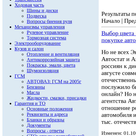
Ходовая часть
Шины и диски
Результаты по
Подвеска
Начало | Пред
Вопросы биения руля
Механизмы управления
Рулевое управление
Выбор цвета 
Тормозная система
покупке авт
Электрооборудование
Кузов и салон
Но не всех Э
Отопление и вентиляция
Автостат и А
Антикоррозийная защита
Покраска, эмали, цвета
россиян к ди
Шумоизоляция
августе совм
ГСМ
отечественны
АВТОВАЗ: ГСМ на 2005г
послужило б
Бензины
Масла
онлайн? Но н
Жидкости, смазки, присадки
агентства Ав
Гарантия и ТО
отношение р
Основные положения
автомобиля и
Реквизиты и адреса
Бланки и образцы
тыс. отечест
Документы
Вопросы - ответы
Изменен: 01.10