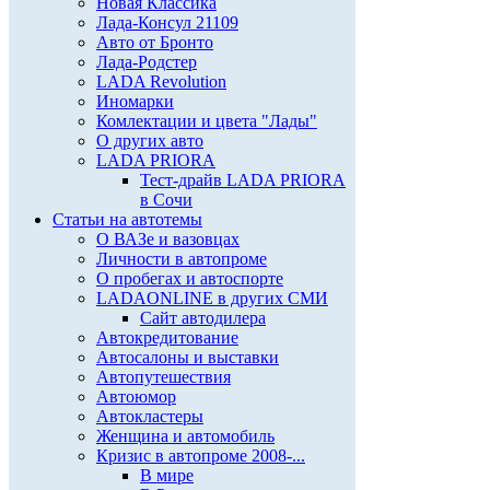
Новая Классика
Лада-Консул 21109
Авто от Бронто
Лада-Родстер
LADA Revolution
Иномарки
Комлектации и цвета "Лады"
О других авто
LADA PRIORA
Тест-драйв LADA PRIORA
в Сочи
Статьи на автотемы
О ВАЗе и вазовцах
Личности в автопроме
О пробегах и автоспорте
LADAONLINE в других СМИ
Сайт автодилера
Автокредитование
Автосалоны и выставки
Автопутешествия
Автоюмор
Автокластеры
Женщина и автомобиль
Кризис в автопроме 2008-...
В мире