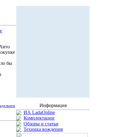
е
 Авто
покупке
ило бы
u
Информация
адельцев
ИА LadaOnline
Комплектации
Обзоры и статьи
Техника вождения