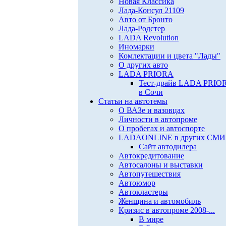
Новая Классика
Лада-Консул 21109
Авто от Бронто
Лада-Родстер
LADA Revolution
Иномарки
Комлектации и цвета "Лады"
О других авто
LADA PRIORA
Тест-драйв LADA PRIO
в Сочи
Статьи на автотемы
О ВАЗе и вазовцах
Личности в автопроме
О пробегах и автоспорте
LADAONLINE в других СМИ
Сайт автодилера
Автокредитование
Автосалоны и выставки
Автопутешествия
Автоюмор
Автокластеры
Женщина и автомобиль
Кризис в автопроме 2008-...
В мире