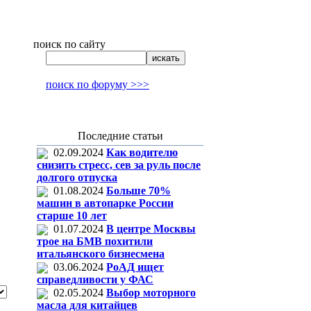
поиск по сайту
поиск по форуму >>>
Последние статьи
02.09.2024
Как водителю
снизить стресс, сев за руль после
долгого отпуска
01.08.2024
Больше 70%
машин в автопарке России
старше 10 лет
01.07.2024
В центре Москвы
трое на БМВ похитили
итальянского бизнесмена
03.06.2024
РоАД ищет
справедливости у ФАС
02.05.2024
Выбор моторного
масла для китайцев