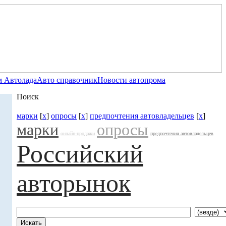
 Автолада
Авто справочник
Новости автопрома
Поиск
марки
[
x
]
опросы
[
x
]
предпочтения автовладельцев
[
x
]
марки
опросы
онлайн-продажи
предпочтения автовладельцев
Российский
авторынок