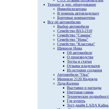
СТО: отзывы потребителей
Тюнинг и доп. оборудование
Иммобилизаторы
В помощь автовладельцу
Бортовые компьютеры
Все об автомобилях
Выбор автомобиля
Семейство ВАЗ-2110
Семейство "Самара"
Семейство "Нива"
Семейство "Классика"
Шевроле Нива
Об автомобиле
О производстве
Тесты и статьи
Отзывы владельцев
Из истории создания
Автомобили "Ока"
Минивэн 2120 Надежда
Лада-Калина
Выставки и награды
Цветовая гамма
Технические подробнос
Где купить
Тест-драйв LADA Kalina 