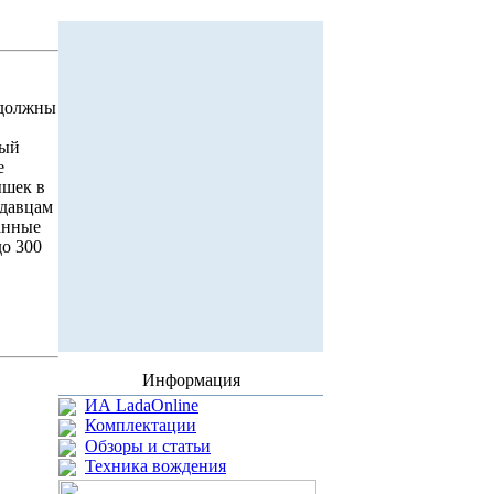
 должны
ный
е
шек в
одавцам
анные
до 300
Информация
ИА LadaOnline
Комплектации
Обзоры и статьи
Техника вождения