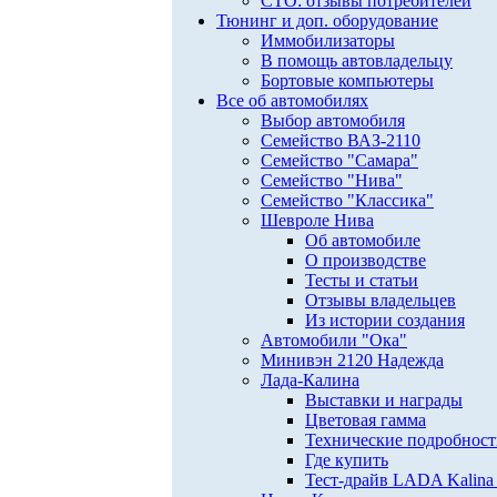
СТО: отзывы потребителей
Тюнинг и доп. оборудование
Иммобилизаторы
В помощь автовладельцу
Бортовые компьютеры
Все об автомобилях
Выбор автомобиля
Семейство ВАЗ-2110
Семейство "Самара"
Семейство "Нива"
Семейство "Классика"
Шевроле Нива
Об автомобиле
О производстве
Тесты и статьи
Отзывы владельцев
Из истории создания
Автомобили "Ока"
Минивэн 2120 Надежда
Лада-Калина
Выставки и награды
Цветовая гамма
Технические подробнос
Где купить
Тест-драйв LADA Kalina 