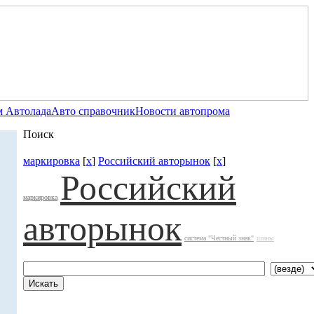
 Автолада
Авто справочник
Новости автопрома
Поиск
маркировка
[
x
]
Российский авторынок
[
x
]
Российский
маркировка
авторынок
система "Честный знак"
шины