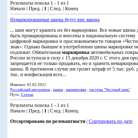
Результаты поиска 1 - 1 из 1
Начало | Пред. |
1
| След. | Конец
Немаркированные шины будут вне закона
... шин могут хранить их без маркировки. Все новые шины
быть промаркированы и внесены в национальную систему
цифровой маркировки и прослеживаемости товаров «Чест
знак». Однако бывшие в употреблении шины маркировке н
подлежат. Обязательная
маркировка
автомобильных покры
России вступила в силу с 15 декабря 2020 г. С этого дня пр
запрещается не только продавать, но и хранить немаркиров
шины. В противном случае им грозит штраф от 5 тыс. руб. 
тыс. и конфискация всех...
Изменен: 01.02.2021
Российский авторынок
,
шины
,
маркировка
,
система "Честный знак"
Путь:
Статьи
Результаты поиска 1 - 1 из 1
Начало | Пред. |
1
| След. | Конец
Отсортировано по релевантности
|
Сортировать по дате