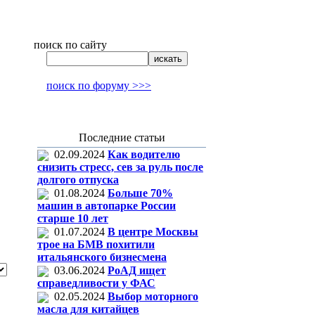
поиск по сайту
поиск по форуму >>>
Последние статьи
02.09.2024
Как водителю
снизить стресс, сев за руль после
долгого отпуска
01.08.2024
Больше 70%
машин в автопарке России
старше 10 лет
01.07.2024
В центре Москвы
трое на БМВ похитили
итальянского бизнесмена
03.06.2024
РоАД ищет
справедливости у ФАС
02.05.2024
Выбор моторного
масла для китайцев