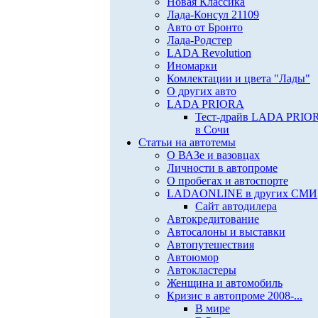
Новая Классика
Лада-Консул 21109
Авто от Бронто
Лада-Родстер
LADA Revolution
Иномарки
Комлектации и цвета "Лады"
О других авто
LADA PRIORA
Тест-драйв LADA PRIO
в Сочи
Статьи на автотемы
О ВАЗе и вазовцах
Личности в автопроме
О пробегах и автоспорте
LADAONLINE в других СМИ
Сайт автодилера
Автокредитование
Автосалоны и выставки
Автопутешествия
Автоюмор
Автокластеры
Женщина и автомобиль
Кризис в автопроме 2008-...
В мире