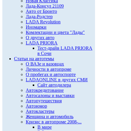
Новая Классика
Лада-Консул 21109
Авто от Бронто
Лада-Родстер
LADA Revolution
Иномарки
Комлектации и цвета "Лады"
О других авто
LADA PRIORA
Тест-драйв LADA PRIORA
в Сочи
Статьи на автотемы
О ВАЗе и вазовцах
Личности в автопроме
О пробегах и автоспорте
LADAONLINE в других СМИ
Сайт автодилера
Автокредитование
Автосалоны и выставки
Автопутешествия
Автоюмор
Автокластеры
Женщина и автомобиль
Кризис в автопроме 2008-...
В мире