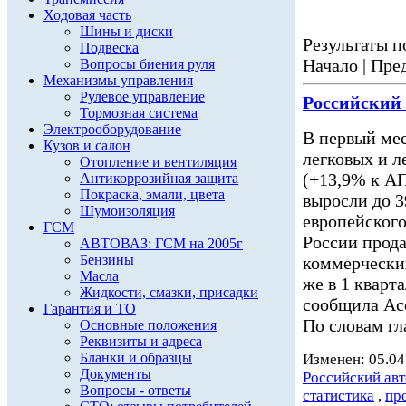
Ходовая часть
Шины и диски
Результаты по
Подвеска
Начало | Пред
Вопросы биения руля
Механизмы управления
Рулевое управление
Российский
Тормозная система
Электрооборудование
В первый мес
Кузов и салон
легковых и 
Отопление и вентиляция
(+13,9% к АП
Антикоррозийная защита
Покраска, эмали, цвета
выросли до 3
Шумоизоляция
европейского
ГСМ
России прода
АВТОВАЗ: ГСМ на 2005г
Бензины
коммерчески
Масла
же в 1 кварт
Жидкости, смазки, присадки
сообщила Асс
Гарантия и ТО
По словам гл
Основные положения
Реквизиты и адреса
Бланки и образцы
Изменен: 05.04
Документы
Российский ав
Вопросы - ответы
статистика
,
пр