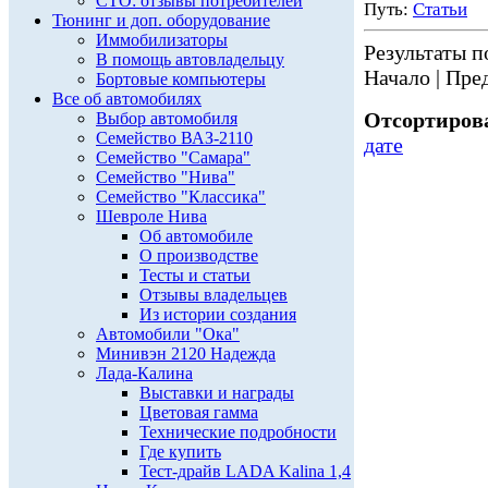
СТО: отзывы потребителей
Путь:
Статьи
Тюнинг и доп. оборудование
Иммобилизаторы
Результаты по
В помощь автовладельцу
Начало | Пред
Бортовые компьютеры
Все об автомобилях
Отсортирова
Выбор автомобиля
Семейство ВАЗ-2110
дате
Семейство "Самара"
Семейство "Нива"
Семейство "Классика"
Шевроле Нива
Об автомобиле
О производстве
Тесты и статьи
Отзывы владельцев
Из истории создания
Автомобили "Ока"
Минивэн 2120 Надежда
Лада-Калина
Выставки и награды
Цветовая гамма
Технические подробности
Где купить
Тест-драйв LADA Kalina 1,4