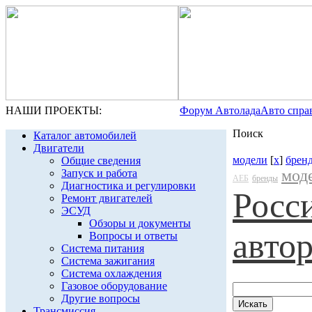
НАШИ ПРОЕКТЫ:
Форум Автолада
Авто спра
Поиск
Каталог автомобилей
Двигатели
модели
[
x
]
брен
Общие сведения
мод
Запуск и работа
АЕБ
бренды
Диагностика и регулировки
Росс
Ремонт двигателей
ЭСУД
Обзоры и документы
авто
Вопросы и ответы
Система питания
Система зажигания
Система охлаждения
Газовое оборудование
Другие вопросы
Трансмиссия