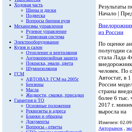
Ходовая часть
Результаты по
Шины и диски
Начало | Пред
Подвеска
Вопросы биения руля
Внедорожник
Механизмы управления
Рулевое управление
из России
Тормозная система
Электрооборудование
По оценке ан
Кузов и салон
полугодии с
Отопление и вентиляция
стала Лада 4
Антикоррозийная защита
Покраска, эмали, цвета
внедорожник 
Шумоизоляция
человек. По 
ГСМ
Автостат, в 
АВТОВАЗ: ГСМ на 2005г
России модел
Бензины
Масла
страны внед
Жидкости, смазки, присадки
более 6 тыс. 
Гарантия и ТО
2017 г. мини
Основные положения
выросла на
Реквизиты и адреса
Бланки и образцы
Документы
Изменен: 02.09
Вопросы - ответы
Авторынок
,
эк