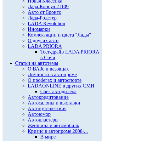
Новая Классика
Лада-Консул 21109
Авто от Бронто
Лада-Родстер
LADA Revolution
Иномарки
Комлектации и цвета "Лады"
О других авто
LADA PRIORA
Тест-драйв LADA PRIORA
в Сочи
Статьи на автотемы
О ВАЗе и вазовцах
Личности в автопроме
О пробегах и автоспорте
LADAONLINE в других СМИ
Сайт автодилера
Автокредитование
Автосалоны и выставки
Автопутешествия
Автоюмор
Автокластеры
Женщина и автомобиль
Кризис в автопроме 2008-...
В мире