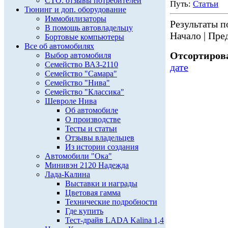
СТО: отзывы потребителей
Путь:
Статьи
Тюнинг и доп. оборудование
Иммобилизаторы
Результаты по
В помощь автовладельцу
Начало | Пред
Бортовые компьютеры
Все об автомобилях
Отсортирова
Выбор автомобиля
Семейство ВАЗ-2110
дате
Семейство "Самара"
Семейство "Нива"
Семейство "Классика"
Шевроле Нива
Об автомобиле
О производстве
Тесты и статьи
Отзывы владельцев
Из истории создания
Автомобили "Ока"
Минивэн 2120 Надежда
Лада-Калина
Выставки и награды
Цветовая гамма
Технические подробности
Где купить
Тест-драйв LADA Kalina 1,4