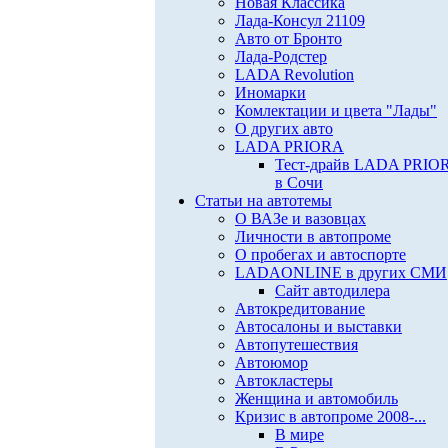
Новая Классика
Лада-Консул 21109
Авто от Бронто
Лада-Родстер
LADA Revolution
Иномарки
Комлектации и цвета "Лады"
О других авто
LADA PRIORA
Тест-драйв LADA PRIO
в Сочи
Статьи на автотемы
О ВАЗе и вазовцах
Личности в автопроме
О пробегах и автоспорте
LADAONLINE в других СМИ
Сайт автодилера
Автокредитование
Автосалоны и выставки
Автопутешествия
Автоюмор
Автокластеры
Женщина и автомобиль
Кризис в автопроме 2008-...
В мире