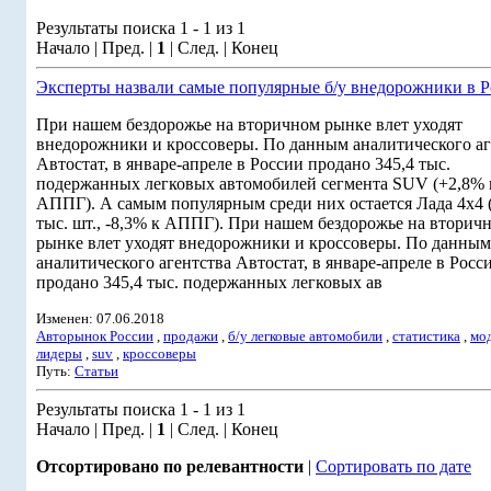
Результаты поиска 1 - 1 из 1
Начало | Пред. |
1
| След. | Конец
Эксперты назвали самые популярные б/у внедорожники в 
При нашем бездорожье на вторичном рынке влет уходят
внедорожники и кроссоверы. По данным аналитического аг
Автостат, в январе-апреле в России продано 345,4 тыс.
подержанных легковых автомобилей сегмента SUV (+2,8% 
АППГ). А самым популярным среди них остается Лада 4x4 (
тыс. шт., -8,3% к АППГ). При нашем бездорожье на вторич
рынке влет уходят внедорожники и кроссоверы. По данным
аналитического агентства Автостат, в январе-апреле в Росс
продано 345,4 тыс. подержанных легковых ав
Изменен: 07.06.2018
Авторынок России
,
продажи
,
б/у легковые автомобили
,
статистика
,
мо
лидеры
,
suv
,
кроссоверы
Путь:
Статьи
Результаты поиска 1 - 1 из 1
Начало | Пред. |
1
| След. | Конец
Отсортировано по релевантности
|
Сортировать по дате