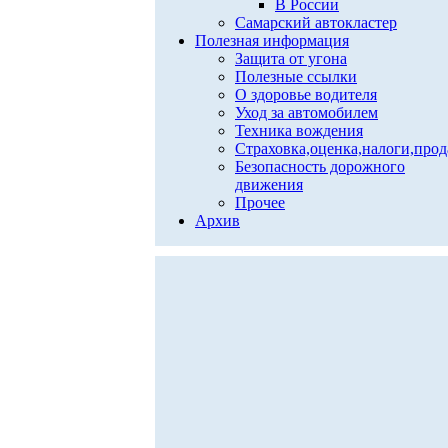
В России
Самарский автокластер
Полезная информация
Защита от угона
Полезные ссылки
О здоровье водителя
Уход за автомобилем
Техника вождения
Страховка,оценка,налоги,про
Безопасность дорожного
движения
Прочее
Архив