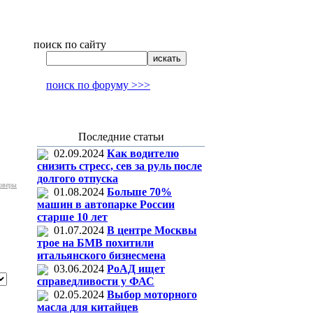
поиск по сайту
поиск по форуму >>>
Последние статьи
02.09.2024
Как водителю
снизить стресс, сев за руль после
долгого отпуска
оверы
01.08.2024
Больше 70%
машин в автопарке России
старше 10 лет
01.07.2024
В центре Москвы
трое на БМВ похитили
итальянского бизнесмена
03.06.2024
РоАД ищет
справедливости у ФАС
02.05.2024
Выбор моторного
масла для китайцев