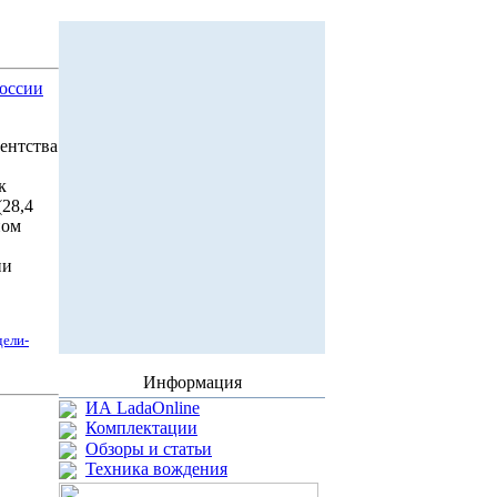
России
ентства
к
28,4
ном
ии
дели-
Информация
ИА LadaOnline
Комплектации
Обзоры и статьи
Техника вождения