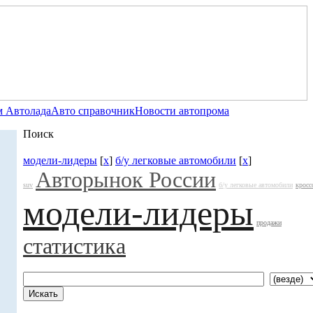
 Автолада
Авто справочник
Новости автопрома
Поиск
модели-лидеры
[
x
]
б/у легковые автомобили
[
x
]
Авторынок России
suv
б/у легковые автомобили
кросс
модели-лидеры
продажи
статистика