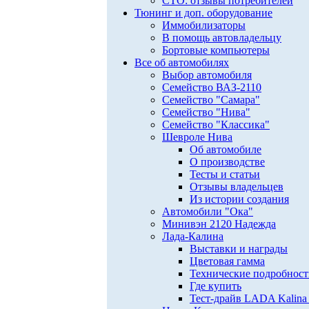
СТО: отзывы потребителей
Тюнинг и доп. оборудование
Иммобилизаторы
В помощь автовладельцу
Бортовые компьютеры
Все об автомобилях
Выбор автомобиля
Семейство ВАЗ-2110
Семейство "Самара"
Семейство "Нива"
Семейство "Классика"
Шевроле Нива
Об автомобиле
О производстве
Тесты и статьи
Отзывы владельцев
Из истории создания
Автомобили "Ока"
Минивэн 2120 Надежда
Лада-Калина
Выставки и награды
Цветовая гамма
Технические подробнос
Где купить
Тест-драйв LADA Kalina 