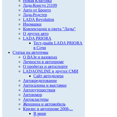
Новая Классика
Лада-Консул 21109
Авто от Бронто
Лада-Родстер
LADA Revolution
Иномарки
Комлектации и цвета "Лады"
О других авто
LADA PRIORA
Тест-драйв LADA PRIORA
в Сочи
Статьи на автотемы
О ВАЗе и вазовцах
Личности в автопроме
О пробегах и автоспорте
LADAONLINE в других СМИ
Сайт автодилера
Автокредитование
Автосалоны и выставки
Автопутешествия
Автоюмор
Автокластеры
Женщина и автомобиль
Кризис в автопроме 2008-...
В мире