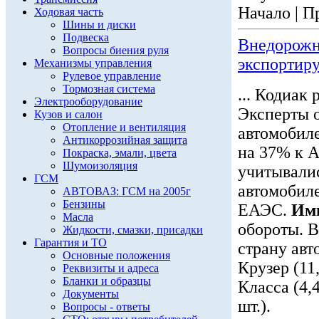
Начало | П
Ходовая часть
Шины и диски
Подвеска
Внедорожн
Вопросы биения руля
экспортиру
Механизмы управления
Рулевое управление
Тормозная система
... Кодиак 
Электрооборудование
Эксперты о
Кузов и салон
Отопление и вентиляция
автомобиле
Антикоррозийная защита
на 37% к А
Покраска, эмали, цвета
Шумоизоляция
учитывалис
ГСМ
автомобиле
АВТОВАЗ: ГСМ на 2005г
Бензины
ЕАЭС.
Им
Масла
обороты. В
Жидкости, смазки, присадки
Гарантия и ТО
страну ав
Основные положения
Крузер (11
Реквизиты и адреса
Бланки и образцы
Класса (4,
Документы
шт.).
Вопросы - ответы