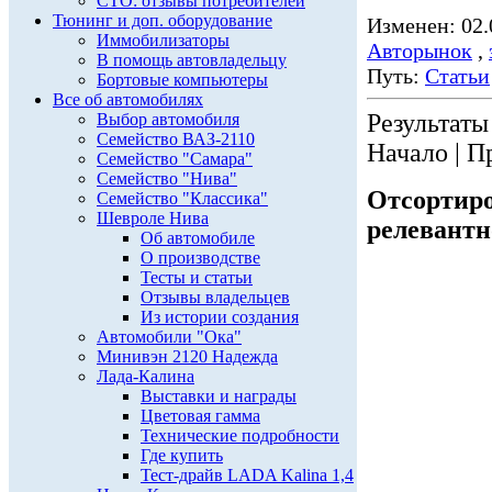
СТО: отзывы потребителей
Тюнинг и доп. оборудование
Изменен: 02.
Иммобилизаторы
Авторынок
,
В помощь автовладельцу
Путь:
Статьи
Бортовые компьютеры
Все об автомобилях
Результаты 
Выбор автомобиля
Семейство ВАЗ-2110
Начало | П
Семейство "Самара"
Семейство "Нива"
Отсортиро
Семейство "Классика"
Шевроле Нива
релевантн
Об автомобиле
О производстве
Тесты и статьи
Отзывы владельцев
Из истории создания
Автомобили "Ока"
Минивэн 2120 Надежда
Лада-Калина
Выставки и награды
Цветовая гамма
Технические подробности
Где купить
Тест-драйв LADA Kalina 1,4