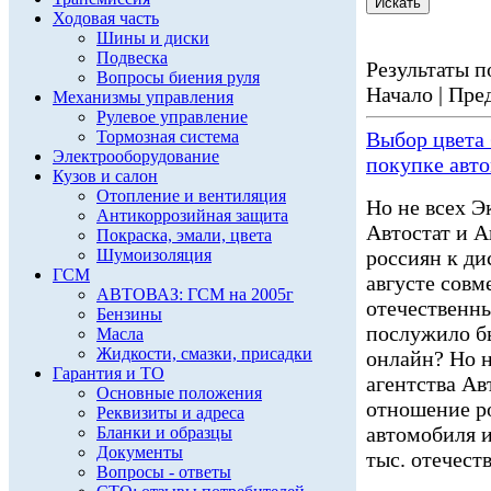
Ходовая часть
Шины и диски
Подвеска
Результаты по
Вопросы биения руля
Начало | Пред
Механизмы управления
Рулевое управление
Тормозная система
Выбор цвета 
Электрооборудование
покупке авт
Кузов и салон
Отопление и вентиляция
Но не всех Э
Антикоррозийная защита
Автостат и А
Покраска, эмали, цвета
Шумоизоляция
россиян к ди
ГСМ
августе совм
АВТОВАЗ: ГСМ на 2005г
отечественны
Бензины
послужило б
Масла
Жидкости, смазки, присадки
онлайн? Но н
Гарантия и ТО
агентства Ав
Основные положения
отношение р
Реквизиты и адреса
автомобиля и
Бланки и образцы
Документы
тыс. отечест
Вопросы - ответы