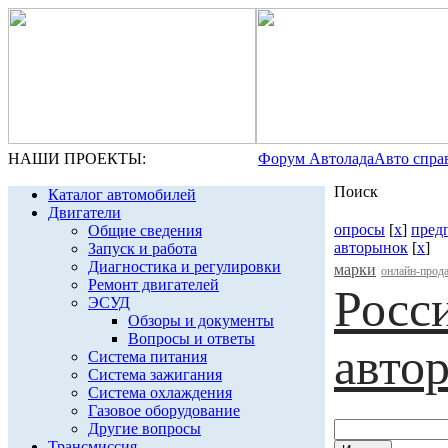
НАШИ ПРОЕКТЫ:
Форум Автолада
Авто спра
Поиск
Каталог автомобилей
Двигатели
опросы
[
x
]
пред
Общие сведения
авторынок
[
x
]
Запуск и работа
Диагностика и регулировки
марки
онлайн-прод
Ремонт двигателей
Росс
ЭСУД
Обзоры и документы
Вопросы и ответы
авто
Система питания
Система зажигания
Система охлаждения
Газовое оборудование
Другие вопросы
Трансмиссия