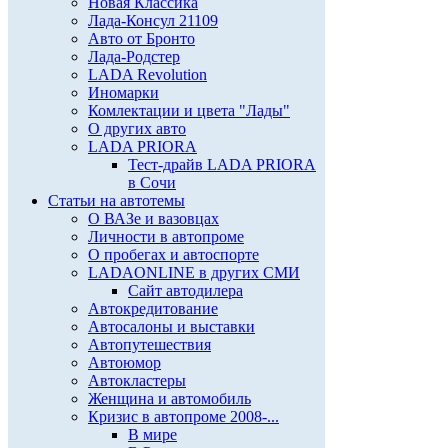
Новая Классика
Лада-Консул 21109
Авто от Бронто
Лада-Родстер
LADA Revolution
Иномарки
Комлектации и цвета "Лады"
О других авто
LADA PRIORA
Тест-драйв LADA PRIORA
в Сочи
Статьи на автотемы
О ВАЗе и вазовцах
Личности в автопроме
О пробегах и автоспорте
LADAONLINE в других СМИ
Сайт автодилера
Автокредитование
Автосалоны и выставки
Автопутешествия
Автоюмор
Автокластеры
Женщина и автомобиль
Кризис в автопроме 2008-...
В мире