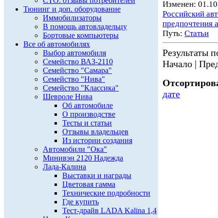
СТО: отзывы потребителей
Изменен: 01.10
Тюнинг и доп. оборудование
Российский ав
Иммобилизаторы
предпочтения 
В помощь автовладельцу
Путь:
Статьи
Бортовые компьютеры
Все об автомобилях
Результаты по
Выбор автомобиля
Семейство ВАЗ-2110
Начало | Пред
Семейство "Самара"
Семейство "Нива"
Отсортирова
Семейство "Классика"
дате
Шевроле Нива
Об автомобиле
О производстве
Тесты и статьи
Отзывы владельцев
Из истории создания
Автомобили "Ока"
Минивэн 2120 Надежда
Лада-Калина
Выставки и награды
Цветовая гамма
Технические подробности
Где купить
Тест-драйв LADA Kalina 1,4