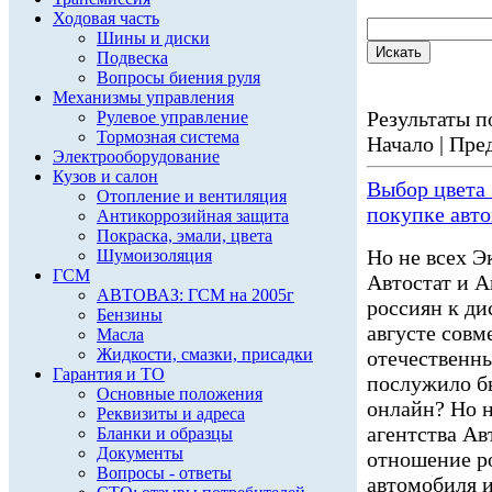
Ходовая часть
Шины и диски
Подвеска
Вопросы биения руля
Механизмы управления
Результаты по
Рулевое управление
Тормозная система
Начало | Пред
Электрооборудование
Кузов и салон
Выбор цвета 
Отопление и вентиляция
покупке авт
Антикоррозийная защита
Покраска, эмали, цвета
Но не всех Э
Шумоизоляция
ГСМ
Автостат и А
АВТОВАЗ: ГСМ на 2005г
россиян к ди
Бензины
августе совм
Масла
Жидкости, смазки, присадки
отечественны
Гарантия и ТО
послужило б
Основные положения
онлайн? Но н
Реквизиты и адреса
агентства Ав
Бланки и образцы
Документы
отношение р
Вопросы - ответы
автомобиля и