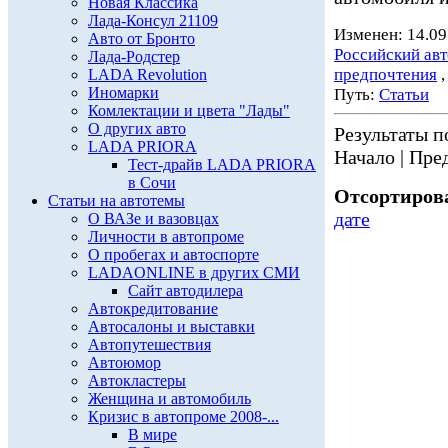
Новая Классика
Лада-Консул 21109
Изменен: 14.09
Авто от Бронто
Российский ав
Лада-Родстер
предпочтения
LADA Revolution
Иномарки
Путь:
Статьи
Комлектации и цвета "Лады"
О других авто
Результаты по
LADA PRIORA
Начало | Пред
Тест-драйв LADA PRIORA
в Сочи
Отсортирова
Статьи на автотемы
дате
О ВАЗе и вазовцах
Личности в автопроме
О пробегах и автоспорте
LADAONLINE в других СМИ
Сайт автодилера
Автокредитование
Автосалоны и выставки
Автопутешествия
Автоюмор
Автокластеры
Женщина и автомобиль
Кризис в автопроме 2008-...
В мире