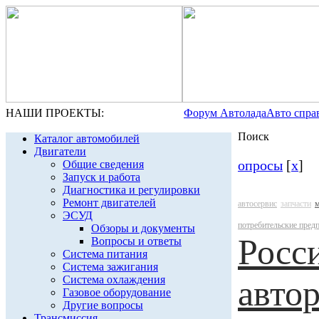
НАШИ ПРОЕКТЫ:
Форум Автолада
Авто спра
Поиск
Каталог автомобилей
Двигатели
опросы
[
x
]
Общие сведения
Запуск и работа
Диагностика и регулировки
Ремонт двигателей
автосервис
запчасти
ЭСУД
потребительские пред
Обзоры и документы
Росс
Вопросы и ответы
Система питания
Система зажигания
Система охлаждения
авто
Газовое оборудование
Другие вопросы
Трансмиссия