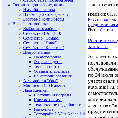
СТО: отзывы потребителей
тыс. отечест
Тюнинг и доп. оборудование
Иммобилизаторы
Изменен: 01.10
В помощь автовладельцу
Бортовые компьютеры
Российский ав
Все об автомобилях
предпочтения 
Выбор автомобиля
Путь:
Статьи
Семейство ВАЗ-2110
Семейство "Самара"
Россияне пр
Семейство "Нива"
запчасти
Семейство "Классика"
Шевроле Нива
Аналитическо
Об автомобиле
О производстве
исследовали 
Тесты и статьи
обслуживании
Отзывы владельцев
по 24 июля о
Из истории создания
участвовали 
Автомобили "Ока"
Минивэн 2120 Надежда
auto.mail.ru
Лада-Калина
самостоятель
Выставки и награды
материалы дл
Цветовая гамма
Технические подробности
агентство Ав
Где купить
предпочтени
Тест-драйв LADA Kalina 1,4
автомобиля и