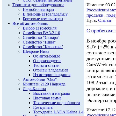
СТО: отзывы потребителей
Изменен: 03.02
Тюнинг и доп. оборудование
Иммобилизаторы
Российский ав
В помощь автовладельцу
продажи
,
поде
Бортовые компьютеры
Путь:
Статьи
Все об автомобилях
Выбор автомобиля
С пробегом: 
Семейство ВАЗ-2110
Семейство "Самара"
В ноябре рос
Семейство "Нива"
SUV (+2% к 
Семейство "Классика"
Шевроле Нива
соотечестве
Об автомобиле
доступные, 
О производстве
CarsWeek.ru 
Тесты и статьи
конца девяно
Отзывы владельцев
Из истории создания
стоимостью 1
Автомобили "Ока"
108,2 тыс. 
Минивэн 2120 Надежда
дорожает, и 
Лада-Калина
Выставки и награды
рынке самые
Цветовая гамма
Эксперты пор
Технические подробности
Где купить
Изменен: 17.12
Тест-драйв LADA Kalina 1,4
Российский ав