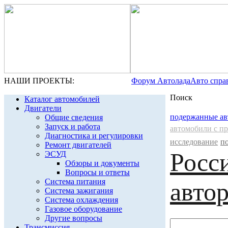
НАШИ ПРОЕКТЫ:
Форум Автолада
Авто спра
Поиск
Каталог автомобилей
Двигатели
подержанные а
Общие сведения
Запуск и работа
автомобили с п
Диагностика и регулировки
исследование
п
Ремонт двигателей
Росс
ЭСУД
Обзоры и документы
Вопросы и ответы
Система питания
авто
Система зажигания
Система охлаждения
Газовое оборудование
Другие вопросы
Трансмиссия