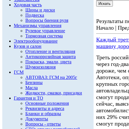
Ходовая часть
Шины и диски
Подвеска
Вопросы биения руля
Результаты по
Механизмы управления
Начало | Пред
Рулевое управление
Тормозная система
Каждый трети
Электрооборудование
машину доро
Кузов и салон
Отопление и вентиляция
Антикоррозийная защита
Треть россий
Покраска, эмали, цвета
через год-дв
Шумоизоляция
дороже, чем 
ГСМ
Автотеки, оп
АВТОВАЗ: ГСМ на 2005г
Бензины
крупных горо
Масла
автовладельц
Жидкости, смазки, присадки
смогут прода
Гарантия и ТО
сейчас, выяс
Основные положения
Реквизиты и адреса
автомобилист
Бланки и образцы
них 29% счит
Документы
смогут прода
Вопросы - ответы