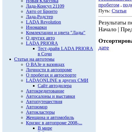
Новая Классика
пробегом
,
под
Лада-Консул 21109
Путь:
Статьи
Авто от Бронто
Лада-Родстер
Результаты по
LADA Revolution
Иномарки
Начало | Пред
Комлектации и цвета "Лады"
О других авто
Отсортирова
LADA PRIORA
дате
Тест-драйв LADA PRIORA
в Сочи
Статьи на автотемы
О ВАЗе и вазовцах
Личности в автопроме
О пробегах и автоспорте
LADAONLINE в других СМИ
Сайт автодилера
Автокредитование
Автосалоны и выставки
Автопутешествия
Автоюмор
Автокластеры
Женщина и автомобиль
Кризис в автопроме 2008-...
В мире