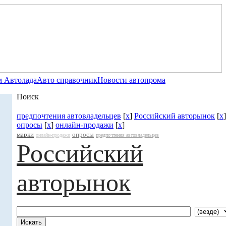
 Автолада
Авто справочник
Новости автопрома
Поиск
предпочтения автовладельцев
[
x
]
Российский авторынок
[
x
]
опросы
[
x
]
онлайн-продажи
[
x
]
марки
опросы
онлайн-продажи
предпочтения автовладельцев
Российский
авторынок