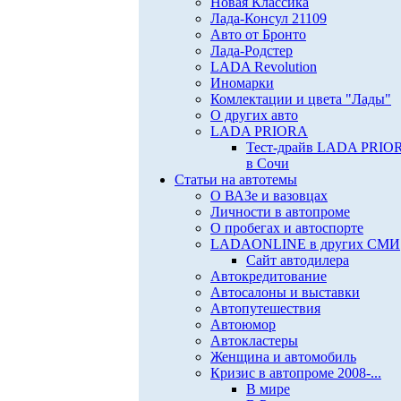
Новая Классика
Лада-Консул 21109
Авто от Бронто
Лада-Родстер
LADA Revolution
Иномарки
Комлектации и цвета "Лады"
О других авто
LADA PRIORA
Тест-драйв LADA PRIO
в Сочи
Статьи на автотемы
О ВАЗе и вазовцах
Личности в автопроме
О пробегах и автоспорте
LADAONLINE в других СМИ
Сайт автодилера
Автокредитование
Автосалоны и выставки
Автопутешествия
Автоюмор
Автокластеры
Женщина и автомобиль
Кризис в автопроме 2008-...
В мире