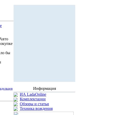
е
 Авто
покупке
ило бы
u
Информация
адельцев
ИА LadaOnline
Комплектации
Обзоры и статьи
Техника вождения