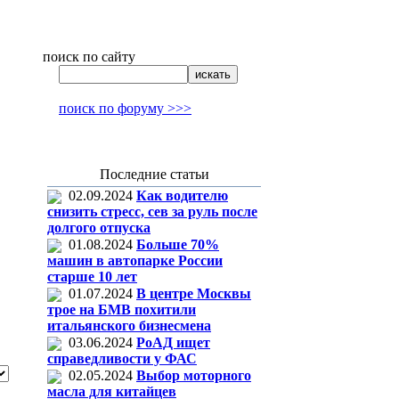
поиск по сайту
поиск по форуму >>>
Последние статьи
02.09.2024
Как водителю
снизить стресс, сев за руль после
долгого отпуска
01.08.2024
Больше 70%
машин в автопарке России
старше 10 лет
01.07.2024
В центре Москвы
трое на БМВ похитили
итальянского бизнесмена
03.06.2024
РоАД ищет
справедливости у ФАС
02.05.2024
Выбор моторного
масла для китайцев