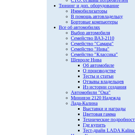
СТО: отзывы потребителей
Тюнинг и доп. оборудование
Иммобилизаторы
В помощь автовладельцу
Бортовые компьютеры
Все об автомобилях
Выбор автомобиля
Семейство ВАЗ-2110
Семейство "Самара"
Семейство "Нива"
Семейство "Классика"
Шевроле Нива
Об автомобиле
О производстве
Тесты и статьи
Отзывы владельцев
Из истории создания
Автомобили "Ока"
Минивэн 2120 Надежда
Лада-Калина
Выставки и награды
Цветовая гамма
Технические подробнос
Где купить
Тест-драйв LADA Kalina 