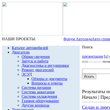
НАШИ ПРОЕКТЫ:
Форум Автолада
Авто спра
Поиск
Каталог автомобилей
Двигатели
презентация
[
x
]
Общие сведения
Запуск и работа
Аурус
презентация
прода
Диагностика и регулировки
Ремонт двигателей
ЭСУД
Обзоры и документы
Вопросы и ответы
Система питания
Результаты по
Система зажигания
Система охлаждения
Начало | Пред
Газовое оборудование
Другие вопросы
Седан и лим
Трансмиссия