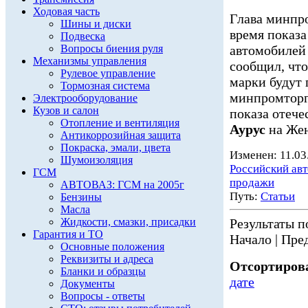
Ходовая часть
Глава минпр
Шины и диски
время показ
Подвеска
Вопросы биения руля
автомобиле
Механизмы управления
сообщил, что
Рулевое управление
марки будут 
Тормозная система
минпромторг
Электрооборудование
Кузов и салон
показа отеч
Отопление и вентиляция
Аурус
на Жен
Антикоррозийная защита
Покраска, эмали, цвета
Изменен: 11.03
Шумоизоляция
Российский ав
ГСМ
продажи
АВТОВАЗ: ГСМ на 2005г
Путь:
Статьи
Бензины
Масла
Жидкости, смазки, присадки
Результаты по
Гарантия и ТО
Начало | Пред
Основные положения
Реквизиты и адреса
Отсортирова
Бланки и образцы
дате
Документы
Вопросы - ответы