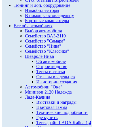
СТО: отзывы потребителей
Тюнинг и доп. оборудование
Иммобилизаторы
В помощь автовладельцу
Бортовые компьютеры
Все об автомобилях
Выбор автомобиля
Семейство ВАЗ-2110
Семейство "Самара"
Семейство "Нива"
Семейство "Классика"
Шевроле Нива
Об автомобиле
О производстве
Тесты и статьи
Отзывы владельцев
Из истории создания
Автомобили "Ока"
Минивэн 2120 Надежда
Лада-Калина
Выставки и награды
Цветовая гамма
Технические подробности
Где купить
Тест-драйв LADA Kalina 1,4