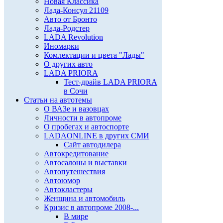
Новая Классика
Лада-Консул 21109
Авто от Бронто
Лада-Родстер
LADA Revolution
Иномарки
Комлектации и цвета "Лады"
О других авто
LADA PRIORA
Тест-драйв LADA PRIORA
в Сочи
Статьи на автотемы
О ВАЗе и вазовцах
Личности в автопроме
О пробегах и автоспорте
LADAONLINE в других СМИ
Сайт автодилера
Автокредитование
Автосалоны и выставки
Автопутешествия
Автоюмор
Автокластеры
Женщина и автомобиль
Кризис в автопроме 2008-...
В мире