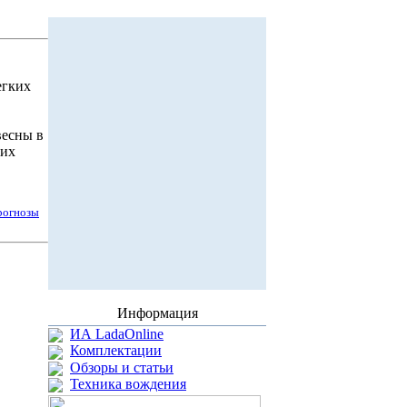
егких
весны в
ких
рогнозы
Информация
ИА LadaOnline
Комплектации
Обзоры и статьи
Техника вождения