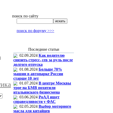
поиск по сайту
поиск по форуму >>>
Последние статьи
02.09.2024
Как водителю
]
снизить стресс, сев за руль после
долгого отпуска
01.08.2024
Больше 70%
машин в автопарке России
старше 10 лет
тика
01.07.2024
В центре Москвы
трое на БМВ похитили
итальянского бизнесмена
03.06.2024
РоАД ищет
справедливости у ФАС
02.05.2024
Выбор моторного
масла для китайцев