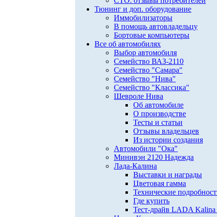
СТО: отзывы потребителей
Тюнинг и доп. оборудование
Иммобилизаторы
В помощь автовладельцу
Бортовые компьютеры
Все об автомобилях
Выбор автомобиля
Семейство ВАЗ-2110
Семейство "Самара"
Семейство "Нива"
Семейство "Классика"
Шевроле Нива
Об автомобиле
О производстве
Тесты и статьи
Отзывы владельцев
Из истории создания
Автомобили "Ока"
Минивэн 2120 Надежда
Лада-Калина
Выставки и награды
Цветовая гамма
Технические подробнос
Где купить
Тест-драйв LADA Kalina 