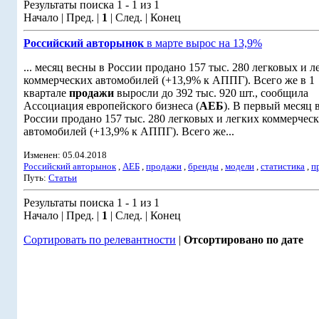
Результаты поиска 1 - 1 из 1
Начало | Пред. |
1
| След. | Конец
Российский авторынок
в марте вырос на 13,9%
... месяц весны в России продано 157 тыс. 280 легковых и л
коммерческих автомобилей (+13,9% к АППГ). Всего же в 1
квартале
продажи
выросли до 392 тыс. 920 шт., сообщила
Ассоциация европейского бизнеса (
АЕБ
). В первый месяц 
России продано 157 тыс. 280 легковых и легких коммерчес
автомобилей (+13,9% к АППГ). Всего же...
Изменен: 05.04.2018
Российский авторынок
,
АЕБ
,
продажи
,
бренды
,
модели
,
статистика
,
п
Путь:
Статьи
Результаты поиска 1 - 1 из 1
Начало | Пред. |
1
| След. | Конец
Сортировать по релевантности
|
Отсортировано по дате