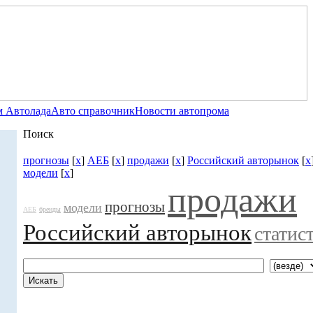
 Автолада
Авто справочник
Новости автопрома
Поиск
прогнозы
[
x
]
АЕБ
[
x
]
продажи
[
x
]
Российский авторынок
[
x
модели
[
x
]
продажи
прогнозы
модели
АЕБ
бренды
Российский авторынок
статис