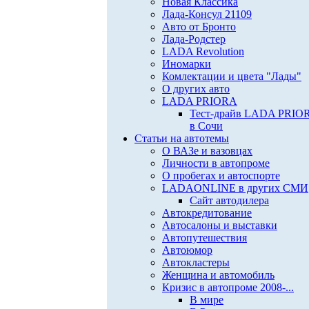
Новая Классика
Лада-Консул 21109
Авто от Бронто
Лада-Родстер
LADA Revolution
Иномарки
Комлектации и цвета "Лады"
О других авто
LADA PRIORA
Тест-драйв LADA PRIO
в Сочи
Статьи на автотемы
О ВАЗе и вазовцах
Личности в автопроме
О пробегах и автоспорте
LADAONLINE в других СМИ
Сайт автодилера
Автокредитование
Автосалоны и выставки
Автопутешествия
Автоюмор
Автокластеры
Женщина и автомобиль
Кризис в автопроме 2008-...
В мире