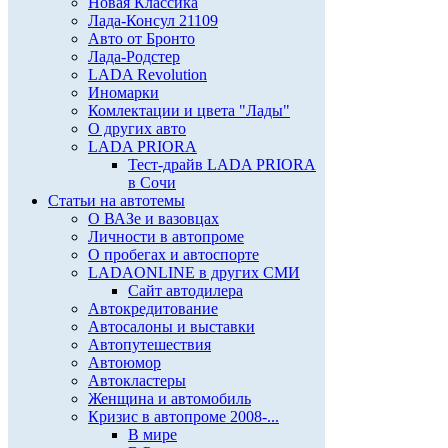
Новая Классика
Лада-Консул 21109
Авто от Бронто
Лада-Родстер
LADA Revolution
Иномарки
Комлектации и цвета "Лады"
О других авто
LADA PRIORA
Тест-драйв LADA PRIORA
в Сочи
Статьи на автотемы
О ВАЗе и вазовцах
Личности в автопроме
О пробегах и автоспорте
LADAONLINE в других СМИ
Сайт автодилера
Автокредитование
Автосалоны и выставки
Автопутешествия
Автоюмор
Автокластеры
Женщина и автомобиль
Кризис в автопроме 2008-...
В мире