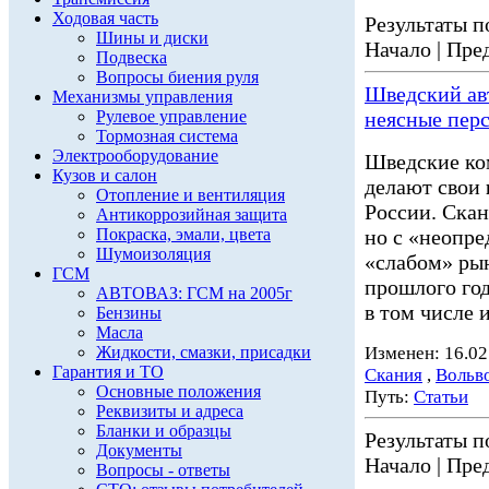
Ходовая часть
Результаты по
Шины и диски
Начало | Пред
Подвеска
Вопросы биения руля
Шведский ав
Механизмы управления
Рулевое управление
неясные пер
Тормозная система
Электрооборудование
Шведские ко
Кузов и салон
делают свои
Отопление и вентиляция
России. Скан
Антикоррозийная защита
Покраска, эмали, цвета
но с «неопр
Шумоизоляция
«слабом» ры
ГСМ
прошлого го
АВТОВАЗ: ГСМ на 2005г
в том числе и 
Бензины
Масла
Жидкости, смазки, присадки
Изменен: 16.02
Гарантия и ТО
Скания
,
Вольв
Основные положения
Путь:
Статьи
Реквизиты и адреса
Бланки и образцы
Результаты по
Документы
Начало | Пред
Вопросы - ответы