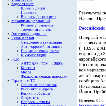
Ходовая часть
Шины и диски
Результаты по
Подвеска
Вопросы биения руля
Начало | Пред
Механизмы управления
Рулевое управление
Российский
Тормозная система
Электрооборудование
В первый мес
Кузов и салон
легковых и 
Отопление и вентиляция
Антикоррозийная защита
(+13,9% к АП
Покраска, эмали, цвета
выросли до 3
Шумоизоляция
европейского
ГСМ
АВТОВАЗ: ГСМ на 2005г
России прода
Бензины
коммерчески
Масла
же в 1 кварт
Жидкости, смазки, присадки
сообщила Асс
Гарантия и ТО
Основные положения
По словам г
Реквизиты и адреса
Йорга Шрайб
Бланки и образцы
Документы
Изменен: 05.04
Вопросы - ответы
Российский ав