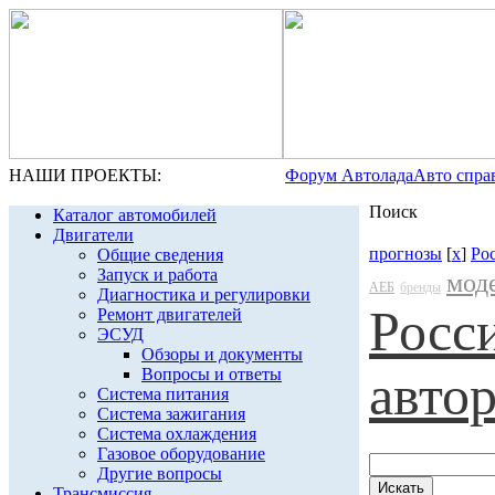
НАШИ ПРОЕКТЫ:
Форум Автолада
Авто спра
Поиск
Каталог автомобилей
Двигатели
прогнозы
[
x
]
Ро
Общие сведения
Запуск и работа
мод
АЕБ
бренды
Диагностика и регулировки
Росс
Ремонт двигателей
ЭСУД
Обзоры и документы
Вопросы и ответы
авто
Система питания
Система зажигания
Система охлаждения
Газовое оборудование
Другие вопросы
Трансмиссия