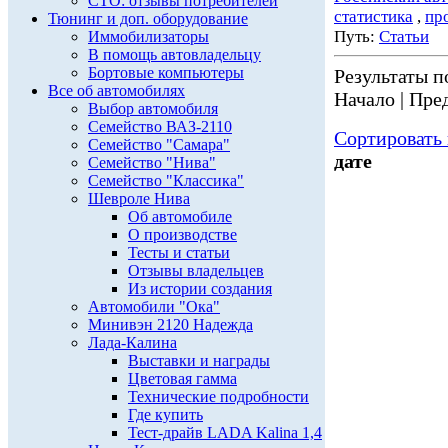
СТО: отзывы потребителей
статистика
,
пр
Тюнинг и доп. оборудование
Путь:
Статьи
Иммобилизаторы
В помощь автовладельцу
Бортовые компьютеры
Результаты по
Все об автомобилях
Начало | Пред
Выбор автомобиля
Семейство ВАЗ-2110
Сортировать 
Семейство "Самара"
дате
Семейство "Нива"
Семейство "Классика"
Шевроле Нива
Об автомобиле
О производстве
Тесты и статьи
Отзывы владельцев
Из истории создания
Автомобили "Ока"
Минивэн 2120 Надежда
Лада-Калина
Выставки и награды
Цветовая гамма
Технические подробности
Где купить
Тест-драйв LADA Kalina 1,4