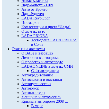
Новая Классика
Лада-Консул 21109
Авто от Бронто
Лада-Родстер
LADA Revolution
Иномарки
Комлектации и цвета "Лады"
О других авто
LADA PRIORA
Тест-драйв LADA PRIORA
в Сочи
Статьи на автотемы
О ВАЗе и вазовцах
Личности в автопроме
О пробегах и автоспорте
LADAONLINE в других СМИ
Сайт автодилера
Автокредитование
Автосалоны и выставки
Автопутешествия
Автоюмор
Автокластеры
Женщина и автомобиль
Кризис в автопроме 2008-...
В мире