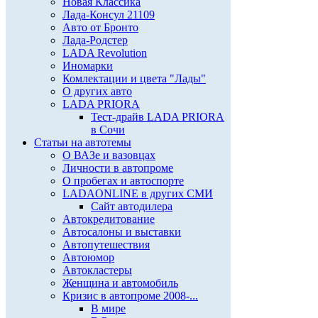
Новая Классика
Лада-Консул 21109
Авто от Бронто
Лада-Родстер
LADA Revolution
Иномарки
Комлектации и цвета "Лады"
О других авто
LADA PRIORA
Тест-драйв LADA PRIORA
в Сочи
Статьи на автотемы
О ВАЗе и вазовцах
Личности в автопроме
О пробегах и автоспорте
LADAONLINE в других СМИ
Сайт автодилера
Автокредитование
Автосалоны и выставки
Автопутешествия
Автоюмор
Автокластеры
Женщина и автомобиль
Кризис в автопроме 2008-...
В мире