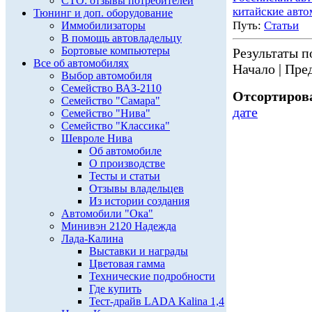
СТО: отзывы потребителей
китайские авт
Тюнинг и доп. оборудование
Путь:
Статьи
Иммобилизаторы
В помощь автовладельцу
Бортовые компьютеры
Результаты по
Все об автомобилях
Начало | Пред
Выбор автомобиля
Семейство ВАЗ-2110
Отсортирова
Семейство "Самара"
дате
Семейство "Нива"
Семейство "Классика"
Шевроле Нива
Об автомобиле
О производстве
Тесты и статьи
Отзывы владельцев
Из истории создания
Автомобили "Ока"
Минивэн 2120 Надежда
Лада-Калина
Выставки и награды
Цветовая гамма
Технические подробности
Где купить
Тест-драйв LADA Kalina 1,4