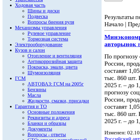
Ходовая часть
Шины и диски
Результаты по
Подвеска
Вопросы биения руля
Начало | Пред
Механизмы управления
Рулевое управление
Минэконом
Тормозная система
авторынок
в
Электрооборудование
Кузов и салон
По прогнозу
Отопление и вентиляция
Антикоррозийная защита
России, прод
Покраска, эмали, цвета
составят 1,0
Шумоизоляция
тыс. 860 шт. 
ГСМ
АВТОВАЗ: ГСМ на 2005г
2025 г. – до 
Бензины
прогнозу соц
Масла
России, прод
Жидкости, смазки, присадки
составят 1,0
Гарантия и ТО
Основные положения
тыс. 860 шт. 
Реквизиты и адреса
2025 г. – до 
Бланки и образцы
Документы
Изменен: 02.10
Вопросы - ответы
Российский ав