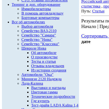
СТО: отзывы потребителей
Российский ав
Тюнинг и доп. оборудование
статистика
,
пр
Иммобилизаторы
Путь:
Статьи
В помощь автовладельцу
Бортовые компьютеры
Результаты по
Все об автомобилях
Начало | Пред
Выбор автомобиля
Семейство ВАЗ-2110
Семейство "Самара"
Сортировать 
Семейство "Нива"
дате
Семейство "Классика"
Шевроле Нива
Об автомобиле
О производстве
Тесты и статьи
Отзывы владельцев
Из истории создания
Автомобили "Ока"
Минивэн 2120 Надежда
Лада-Калина
Выставки и награды
Цветовая гамма
Технические подробности
Где купить
Тест-драйв LADA Kalina 1,4