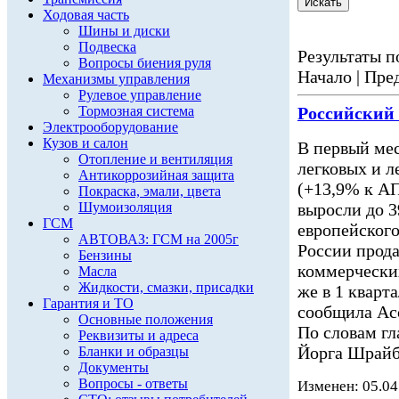
Ходовая часть
Шины и диски
Подвеска
Результаты по
Вопросы биения руля
Начало | Пред
Механизмы управления
Рулевое управление
Тормозная система
Российский
Электрооборудование
Кузов и салон
В первый мес
Отопление и вентиляция
легковых и 
Антикоррозийная защита
(+13,9% к АП
Покраска, эмали, цвета
Шумоизоляция
выросли до 3
ГСМ
европейского
АВТОВАЗ: ГСМ на 2005г
России прода
Бензины
коммерчески
Масла
Жидкости, смазки, присадки
же в 1 кварт
Гарантия и ТО
сообщила Асс
Основные положения
По словам г
Реквизиты и адреса
Йорга Шрайб
Бланки и образцы
Документы
Вопросы - ответы
Изменен: 05.04