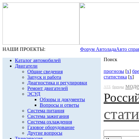
НАШИ ПРОЕКТЫ:
Форум Автолада
Авто спра
Поиск
Каталог автомобилей
Двигатели
прогнозы
[
x
]
бр
Общие сведения
статистика
[
x
]
Запуск и работа
Диагностика и регулировки
мод
АЕБ
бренды
Ремонт двигателей
Росси
ЭСУД
Обзоры и документы
Вопросы и ответы
стат
Система питания
Система зажигания
Система охлаждения
Газовое оборудование
Другие вопросы
Трансмиссия