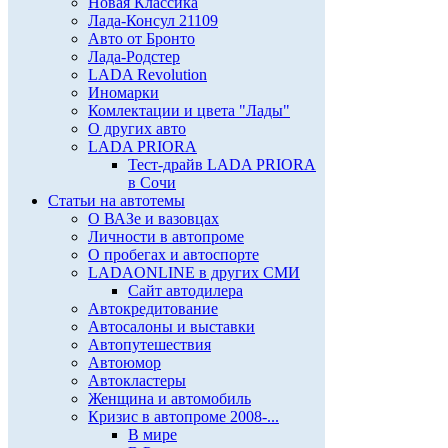
Новая Классика
Лада-Консул 21109
Авто от Бронто
Лада-Родстер
LADA Revolution
Иномарки
Комлектации и цвета "Лады"
О других авто
LADA PRIORA
Тест-драйв LADA PRIORA
в Сочи
Статьи на автотемы
О ВАЗе и вазовцах
Личности в автопроме
О пробегах и автоспорте
LADAONLINE в других СМИ
Сайт автодилера
Автокредитование
Автосалоны и выставки
Автопутешествия
Автоюмор
Автокластеры
Женщина и автомобиль
Кризис в автопроме 2008-...
В мире