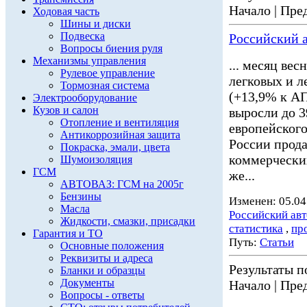
Начало | Пред
Ходовая часть
Шины и диски
Подвеска
Российский а
Вопросы биения руля
Механизмы управления
... месяц вес
Рулевое управление
легковых и 
Тормозная система
(+13,9% к АП
Электрооборудование
Кузов и салон
выросли до 3
Отопление и вентиляция
европейского
Антикоррозийная защита
России прода
Покраска, эмали, цвета
коммерчески
Шумоизоляция
ГСМ
же...
АВТОВАЗ: ГСМ на 2005г
Бензины
Изменен: 05.04
Масла
Российский ав
Жидкости, смазки, присадки
статистика
,
пр
Гарантия и ТО
Путь:
Статьи
Основные положения
Реквизиты и адреса
Результаты по
Бланки и образцы
Документы
Начало | Пред
Вопросы - ответы