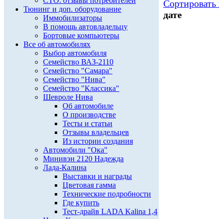
СТО: отзывы потребителей
Сортировать 
Тюнинг и доп. оборудование
дате
Иммобилизаторы
В помощь автовладельцу
Бортовые компьютеры
Все об автомобилях
Выбор автомобиля
Семейство ВАЗ-2110
Семейство "Самара"
Семейство "Нива"
Семейство "Классика"
Шевроле Нива
Об автомобиле
О производстве
Тесты и статьи
Отзывы владельцев
Из истории создания
Автомобили "Ока"
Минивэн 2120 Надежда
Лада-Калина
Выставки и награды
Цветовая гамма
Технические подробности
Где купить
Тест-драйв LADA Kalina 1,4