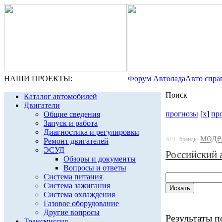
НАШИ ПРОЕКТЫ:
Форум Автолада
Авто спра
Поиск
Каталог автомобилей
Двигатели
прогнозы
[
x
]
пр
Общие сведения
Запуск и работа
Диагностика и регулировки
моде
АЕБ
бренды
Ремонт двигателей
ЭСУД
Российский 
Обзоры и документы
Вопросы и ответы
Система питания
Система зажигания
Система охлаждения
Газовое оборудование
Другие вопросы
Результаты по
Трансмиссия