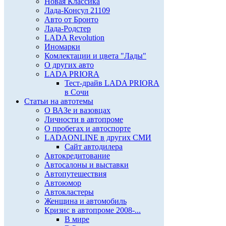
Новая Классика
Лада-Консул 21109
Авто от Бронто
Лада-Родстер
LADA Revolution
Иномарки
Комлектации и цвета "Лады"
О других авто
LADA PRIORA
Тест-драйв LADA PRIORA
в Сочи
Статьи на автотемы
О ВАЗе и вазовцах
Личности в автопроме
О пробегах и автоспорте
LADAONLINE в других СМИ
Сайт автодилера
Автокредитование
Автосалоны и выставки
Автопутешествия
Автоюмор
Автокластеры
Женщина и автомобиль
Кризис в автопроме 2008-...
В мире