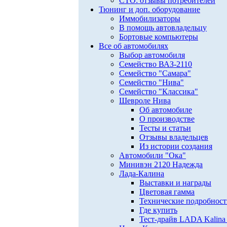
СТО: отзывы потребителей
Тюнинг и доп. оборудование
Иммобилизаторы
В помощь автовладельцу
Бортовые компьютеры
Все об автомобилях
Выбор автомобиля
Семейство ВАЗ-2110
Семейство "Самара"
Семейство "Нива"
Семейство "Классика"
Шевроле Нива
Об автомобиле
О производстве
Тесты и статьи
Отзывы владельцев
Из истории создания
Автомобили "Ока"
Минивэн 2120 Надежда
Лада-Калина
Выставки и награды
Цветовая гамма
Технические подробнос
Где купить
Тест-драйв LADA Kalina 