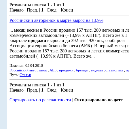
Результаты поиска 1 - 1 из 1
Начало | Пред. |
1
| След. | Конец
Российский авторынок в марте вырос на 13,9%
... месяц весны в России продано 157 тыс. 280 легковых и л
коммерческих автомобилей (+13,9% к АППГ). Всего же в 1
квартале
продажи
выросли до 392 тыс. 920 шт., сообщила
Ассоциация европейского бизнеса (
АЕБ
). В первый месяц 
России продано 157 тыс. 280 легковых и легких коммерчес
автомобилей (+13,9% к АППГ). Всего же...
Изменен: 05.04.2018
Российский авторынок
,
АЕБ
,
продажи
,
бренды
,
модели
,
статистика
,
п
Путь:
Статьи
Результаты поиска 1 - 1 из 1
Начало | Пред. |
1
| След. | Конец
Сортировать по релевантности
|
Отсортировано по дате