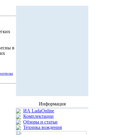
егких
весны в
ких
рогнозы
Информация
ИА LadaOnline
Комплектации
Обзоры и статьи
Техника вождения