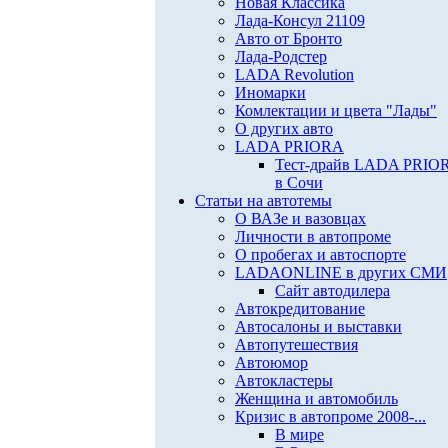
Новая Классика
Лада-Консул 21109
Авто от Бронто
Лада-Родстер
LADA Revolution
Иномарки
Комлектации и цвета "Лады"
О других авто
LADA PRIORA
Тест-драйв LADA PRIO
в Сочи
Статьи на автотемы
О ВАЗе и вазовцах
Личности в автопроме
О пробегах и автоспорте
LADAONLINE в других СМИ
Сайт автодилера
Автокредитование
Автосалоны и выставки
Автопутешествия
Автоюмор
Автокластеры
Женщина и автомобиль
Кризис в автопроме 2008-...
В мире