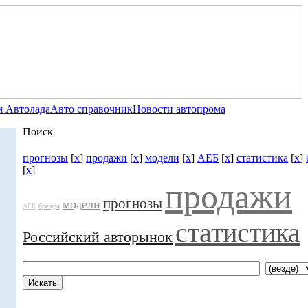
 Автолада
Авто справочник
Новости автопрома
Поиск
прогнозы
[
x
]
продажи
[
x
]
модели
[
x
]
АЕБ
[
x
]
статистика
[
x
]
[
x
]
продажи
прогнозы
модели
АЕБ
бренды
статистика
Российский авторынок